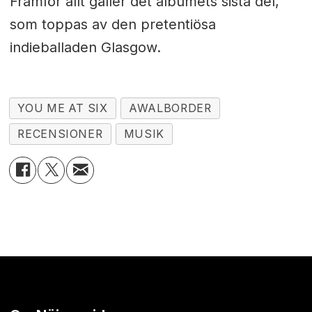
Framför allt gäller det albumets sista del,
som toppas av den pretentiösa
indieballaden Glasgow.
YOU ME AT SIX
AWALBORDER
RECENSIONER
MUSIK