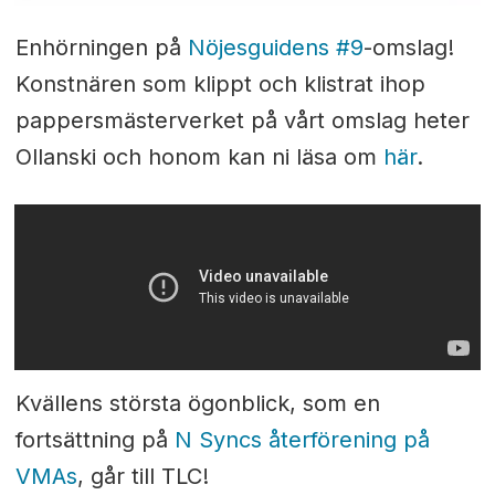
Enhörningen på
Nöjesguidens #9
-omslag!
Konstnären som klippt och klistrat ihop
pappersmästerverket på vårt omslag heter
Ollanski och honom kan ni läsa om
här
.
Kvällens största ögonblick, som en
fortsättning på
N Syncs återförening på
VMAs
, går till TLC!