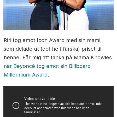
Riri tog emot Icon Award med sin mami,
som delade ut (det helt färska) priset till
henne. Får mig att tänka på Mama Knowles
när Beyoncé tog emot sin Billboard
Millennium Award
.