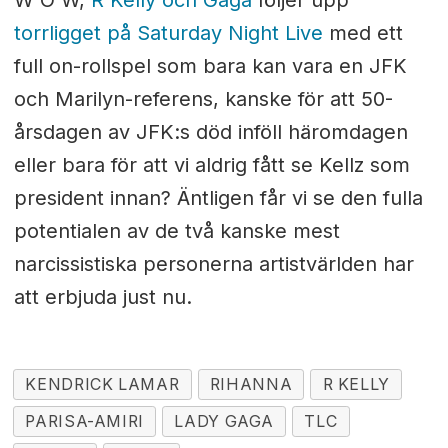
W O W,
R Kelly och Gaga
följer upp
torrligget på Saturday Night Live
med ett
full on-rollspel som bara kan vara en JFK
och Marilyn-referens, kanske för att 50-
årsdagen av JFK:s död inföll häromdagen
eller bara för att vi aldrig fått se Kellz som
president innan? Äntligen får vi se den fulla
potentialen av de två kanske mest
narcissistiska personerna artistvärlden har
att erbjuda just nu.
KENDRICK LAMAR
RIHANNA
R KELLY
PARISA-AMIRI
LADY GAGA
TLC