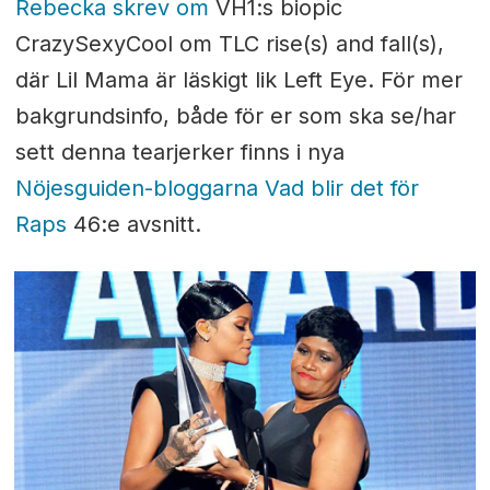
Rebecka skrev om
VH1:s biopic
CrazySexyCool om TLC rise(s) and fall(s),
där Lil Mama är läskigt lik Left Eye. För mer
bakgrundsinfo, både för er som ska se/har
sett denna tearjerker finns i nya
Nöjesguiden-bloggarna Vad blir det för
Raps
46:e avsnitt.