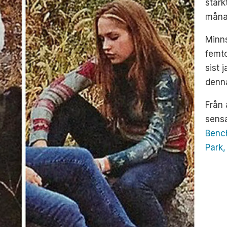
stark
måna
Minns
femt
sist 
denna
Från 
sensa
Benc
Park,