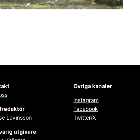
takt
Övriga kanaler
oss
Instagram
fredaktör
Facebook
se Levinsson
Twitter/X
arig utgivare