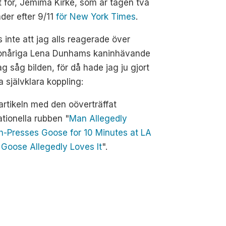
t för, Jemima Kirke, som är tagen två
der efter 9/11
för New York Times
.
 inte att jag alls reagerade över
onåriga Lena Dunhams kaninhävande
jag såg bilden, för då hade jag ju gjort
 självklara koppling:
artikeln med den oöverträffat
tionella rubben "
Man Allegedly
h-Presses Goose for 10 Minutes at LA
 Goose Allegedly Loves It
".