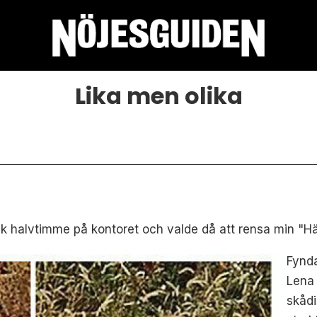
Lika men olika
isk halvtimme på kontoret och valde då att rensa min "H
Fynda
Lena
skådi