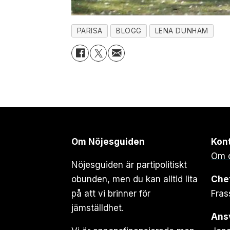
PARISA
BLOGG
LENA DUNHAM
Om Nöjesguiden
Kon
Om 
Nöjesguiden är partipolitiskt
obunden, men du kan alltid lita
Che
på att vi brinner för
Fras
jämställdhet.
Ansv