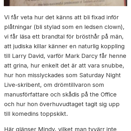
Vi får veta hur det känns att bli fixad inför
plåtningar (bli stylad som en ledsen clown),
vi får läsa ett brandtal för brösthår på män,
att judiska killar känner en naturlig koppling
till Larry David, varför Mark Darcy får henne
att grina, hur enkelt det är att vara snubbe,
hur hon misslyckades som Saturday Night
Live-skribent, om drömtillvaron som
manusförfattare och skådis på the Office
och hur hon överhuvudtaget tagit sig upp
till komedins toppskikt.
Här glänser Mindy, vilket man tyvärr inte