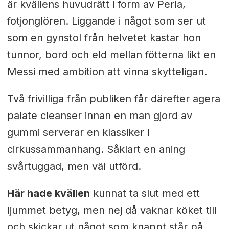
är kvällens huvudrätt i form av Perla,
fotjonglören. Liggande i något som ser ut
som en gynstol från helvetet kastar hon
tunnor, bord och eld mellan fötterna likt en
Messi med ambition att vinna skytteligan.
Två frivilliga från publiken får därefter agera
palate cleanser innan en man gjord av
gummi serverar en klassiker i
cirkussammanhang. Såklart en aning
svårtuggad, men väl utförd.
Här hade kvällen
kunnat ta slut med ett
ljummet betyg, men nej då vaknar köket till
och skickar ut något som knappt står på