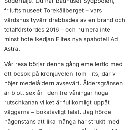
Södertälje. Du har badhuset Sydpoolen,
friluftsmuseet Torekällberget – vars
värdshus tyvärr drabbades av en brand och
totalförstördes 2016 – och numera inte
minst hotellkedjan Elites nya spahotell Ad
Astra.
Vår resa börjar denna gång emellertid med
ett besök på kronjuvelen Tom Tits, där vi
höjer medelåldern avsevärt. Åldersgränsen
är blott sex år i den tre våningar höga
rutschkanan vilket är fullkomligt uppåt
väggarna – bokstavligt talat. Jag hörde
någonstans att lika många har strukit med