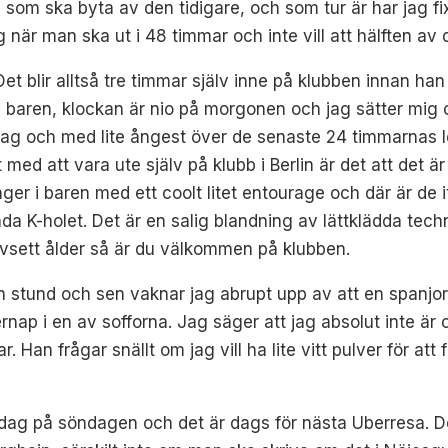
som ska byta av den tidigare, och som tur är har jag fixa
ig när man ska ut i 48 timmar och inte vill att hälften a
 Det blir alltså tre timmar själv inne på klubben innan h
 i baren, klockan är nio på morgonen och jag sätter mig 
sslag och med lite ångest över de senaste 24 timmarnas l
t med att vara ute själv på klubb i Berlin är det att det 
er i baren med ett coolt litet entourage och där är de 
a K-holet. Det är en salig blandning av lättklädda techno
avsett ålder så är du välkommen på klubben.
 en stund och sen vaknar jag abrupt upp av att en spanjo
rnap i en av sofforna. Jag säger att jag absolut inte är 
 Han frågar snällt om jag vill ha lite vitt pulver för att
ag på söndagen och det är dags för nästa Uberresa. De