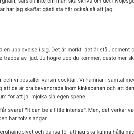
erghain, särskilt inte om man ska skriva om det i Nöjesg
r har jag skaffat gästlista här också så att jag:
id en upplevelse i sig. Det är mörkt, det är stål, cement
de trappa av ljud. Ju högre upp du kommer, desto mer sk
 och vi beställer varsin cocktail. Vi hamnar i samtal med
g att de är bra bevandrade inom kinkscenen och att den 
um för att ja, mjölka sin egen spene.
får svaret "it can be a little intense". Men, det verkar 
den har tolv slangar.
ll Berghaingolvet och dansa för att jag ska kunna hålla 