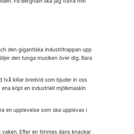
uiden. På Berghain ska jag träffa min
 och den gigantiska industritrappan upp
öljer den tunga musiken över dig. Bara
 två killar bredvid som bjuder in oss
ena köpt en industriell mjölkmaskin
vara en upplevelse som ska upplevas i
mig vaken. Efter en timmes dans knackar