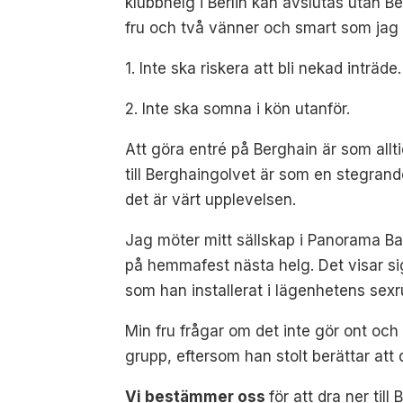
klubbhelg i Berlin kan avslutas utan B
fru och två vänner och smart som jag ä
1. Inte ska riskera att bli nekad inträde.
2. Inte ska somna i kön utanför.
Att göra entré på Berghain är som allt
till Berghaingolvet är som en stegran
det är värt upplevelsen.
Jag möter mitt sällskap i Panorama Bar
på hemmafest nästa helg. Det visar si
som han installerat i lägenhetens sexr
Min fru frågar om det inte gör ont och 
grupp, eftersom han stolt berättar att 
Vi bestämmer oss
för att dra ner ti