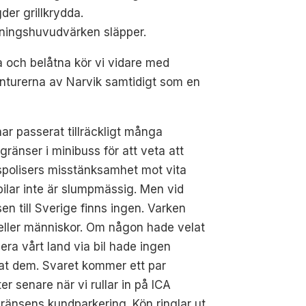
er grillkrydda.
ningshuvudvärken släpper.
 och belåtna kör vi vidare med
konturerna av Narvik samtidigt som en
ar passerat tillräckligt många
gränser i minibuss för att veta att
spolisers misstänksamhet mot vita
ilar inte är slumpmässig. Men vid
en till Sverige finns ingen. Varken
 eller människor. Om någon hade velat
era vårt land via bil hade ingen
at dem. Svaret kommer ett par
er senare när vi rullar in på ICA
ränsens kundparkering. Kön ringlar ut