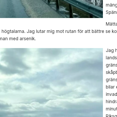
mängd
Spän
Mätta
 högtalarna. Jag lutar mig mot rutan för att bättre se 
 man med arsenik.
Jag h
lands
grän
skåpb
gräns
bilar
invad
hindr
minut
Riksg