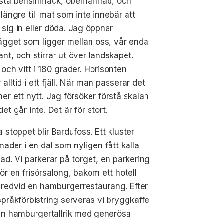
sta bensinmack, obemannad, och
längre till mat som inte innebär att
 sig in eller döda. Jag öppnar
gget som ligger mellan oss, vår enda
ant, och stirrar ut över landskapet.
 och vitt i 180 grader. Horisonten
r alltid i ett fjäll. När man passerar det
r ett nytt. Jag försöker förstå skalan
et går inte. Det är för stort.
a stoppet blir Bardufoss. Ett kluster
ader i en dal som nyligen fått kalla
tad. Vi parkerar på torget, en parkering
ör en frisörsalong, bakom ett hotell
redvid en hamburgerrestaurang. Efter
språkförbistring serveras vi bryggkaffe
en hamburgertallrik med generösa