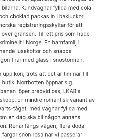
 bilarna. Kundvagnar fyllda med cola
och choklad packas in i bakluckor
orska registreringsskyltar för att
s över gränsen. Till ett pris som hade
 kriminellt i Norge. En barnfamilj i
hande lusekoftor och snabba
gon firar med glass i snöstormen.
r upp kön, trots att det är timmar till
 butik. Norrbotten öppnar sig.
banan löper bredvid oss, LKAB:s
skepp. En mindre romantisk variant av
arts-tåget, med vagnar fyllda med
som en dag ska bli någon annans
on. Renar längs vägen, flera döda.
 färgar snön rosa när vi passerar