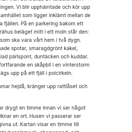
ingen. Vi blir upphämtade och kör upp
amhället som ligger inklämt mellan de
a fjällen. På en parkering bakom ett
trähus beläget mitt i ett moln står den:
 som ska vara vårt hem i två dygn.
ade spotar, smaragdgrönt kakel,
lad pärlspont, duntäcken och kuddar.
ortfarande en skåpbil i en vinterstorm
ägs upp på ett fjäll i polcirkeln.
amar hejdå, kränger upp rattlåset och
ar drygt en timme innan vi ser något
iknar en ort. Husen vi passerar ser
ivna ut. Kartan visar en timme till