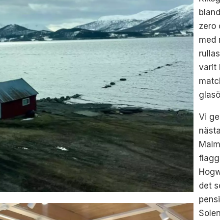
bland
zero 
med n
rulla
varit
matc
glasö
Vi ge
nästa
Malm
flagg
Hogw
det 
pensi
Solen