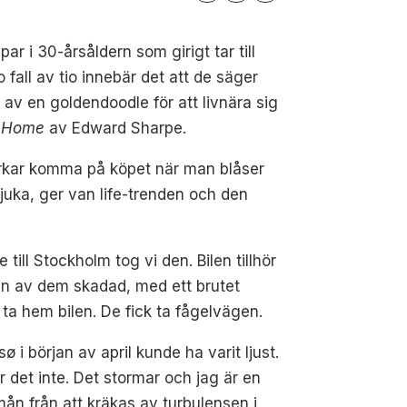
ar i 30-årsåldern som girigt tar till
 fall av tio innebär det att de säger
 av en goldendoodle för att livnära sig
v
Home
av Edward Sharpe.
 verkar komma på köpet när man blåser
sjuka, ger van life-trenden och den
ill Stockholm tog vi den. Bilen tillhör
r en av dem skadad, med ett brutet
t ta hem bilen. De fick ta fågelvägen.
ø i början av april kunde ha varit ljust.
r det inte. Det stormar och jag är en
ån från att kräkas av turbulensen i