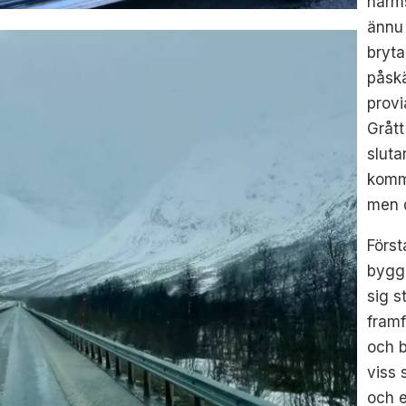
närm
ännu 
bryta
påskä
provi
Grått
sluta
komme
men d
Först
byggn
sig s
framf
och b
viss 
och 