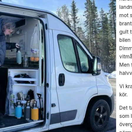
landn
mot s
brant
gult 
bilen
Dimm
vitmå
Men f
halvv
Vi kr
kör.
Det t
som l
överg