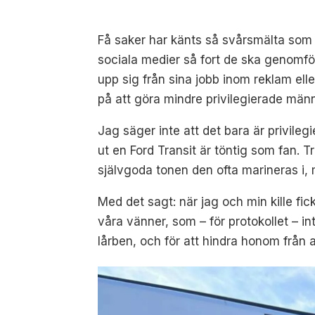
Få saker har känts så svårsmälta som de
sociala medier så fort de ska genomföra
upp sig från sina jobb inom reklam elle
på att göra mindre privilegierade männ
Jag säger inte att det bara är privile
ut en Ford Transit är töntig som fan. 
självgoda tonen den ofta marineras i, m
Med det sagt: när jag och min kille fic
våra vänner, som – för protokollet – i
lårben, och för att hindra honom från a