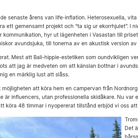
 senaste årens van life-inflation. Heterosexuella, vita p
 ett gemensamt projekt och “ta sig ur ekorrhjulet”. I nio
r kommunikation, hyr ut lägenheten i Vasastan till priset
iskor avundsjuka, till tonerna av en akustisk version a
gierat. Mest att Bali-hippie-estetiken som oundvikligen
Trots att jag är medveten om att känslan bottnar i avund
ig en märklig lust att slåss.
k möjligheten att köra hem en campervan från Nordnorge t
nte är influencers, utan professionella skidåkare. Nu va
tt köra 48 timmar i nyopererat tillstånd erbjöd vi oss at
Troms
Det ä
hårsm