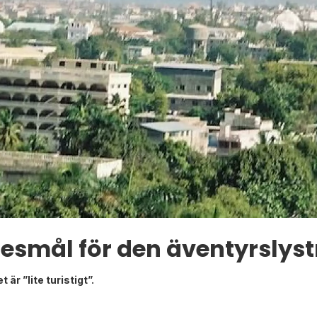
resmål för den äventyrslys
är ”lite turistigt”.