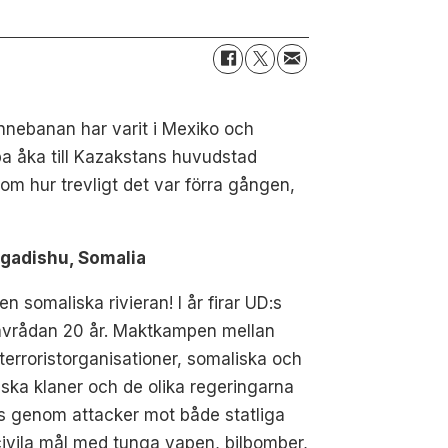
nnebanan har varit i Mexiko och
ppa åka till Kazakstans huvudstad
m hur trevligt det var förra gången,
ogadishu, Somalia
en somaliska rivieran! I år firar UD:s
avrådan 20 år. Maktkampen mellan
 terroristorganisationer, somaliska och
iska klaner och de olika regeringarna
s genom attacker mot både statliga
ivila mål med tunga vapen, bilbomber,