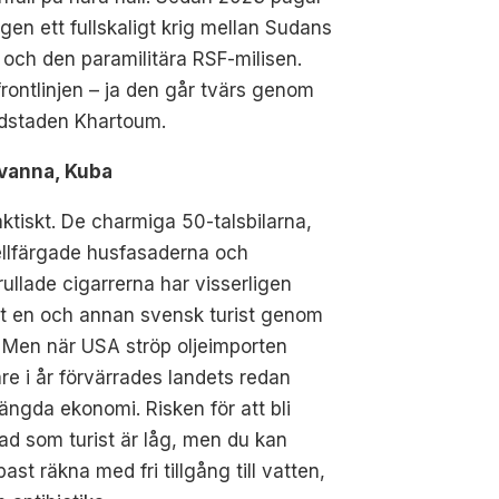
gen ett fullskaligt krig mellan Sudans
och den paramilitära RSF-milisen.
rontlinjen – ja den går tvärs genom
dstaden Khartoum.
avanna, Kuba
aktiskt. De charmiga 50-talsbilarna,
ellfärgade husfasaderna och
ullade cigarrerna har visserligen
at en och annan svensk turist genom
 Men när USA ströp oljeimporten
are i år förvärrades landets redan
ängda ekonomi. Risken för att bli
d som turist är låg, men du kan
ast räkna med fri tillgång till vatten,