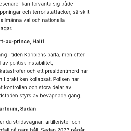
esenärer kan förvänta sig både
ppningar och terroristattacker‚ särskilt
 allmänna val och nationella
agar.
rt-au-prince, Haiti
ng i tiden Karibiens pärla, men efter
 av politisk instabilitet,
katastrofer och ett presidentmord har
n i praktiken kollapsat. Polisen har
t kontrollen och stora delar av
dstaden styrs av beväpnade gäng.
hartoum, Sudan
er du stridsvagnar, artillerister och
nfall på nära håll. Sedan 2023 pågår