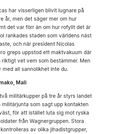
as har visserligen blivit lugnare på
re år, men det säger mer om hur
mt det var förr än om hur rofyllt det är
fjol rankades staden som världens näst
gaste, och när president Nicolas
ro greps uppstod ett maktvakuum där
n riktigt vet vem som bestämmer. Men
r med all sannolikhet inte du.
amako, Mali
 två militärkupper på tre år styrs landet
 militärjunta som sagt upp kontakten
äst, för att istället luta sig mot ryska
oldater från Wagnergruppen. Stora
 kontrolleras av olika jihadistgrupper,