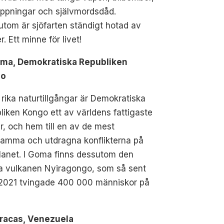
appningar och självmordsdåd.
tom är sjöfarten ständigt hotad av
r. Ett minne för livet!
oma, Demokratiska Republiken
go
 rika naturtillgångar är Demokratiska
liken Kongo ett av världens fattigaste
r, och hem till en av de mest
samma och utdragna konflikterna på
lanet. I Goma finns dessutom den
va vulkanen Nyiragongo, som så sent
2021 tvingade 400 000 människor på
aracas, Venezuela