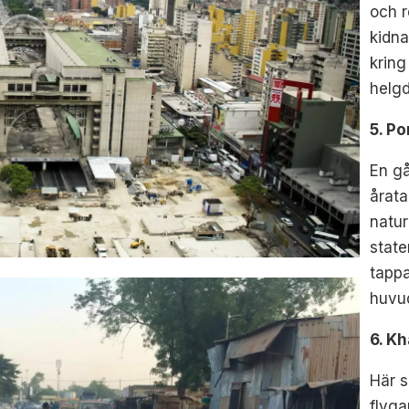
och r
kidna
kring
helgd
5. Po
En gå
åratal
natur
state
tappa
huvu
6. K
Här s
flyga