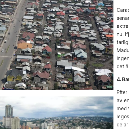
Carac
sena
extre
nu. I
farli
Madu
inge
det ä
4. B
Efter
av en
med v
legos
delar