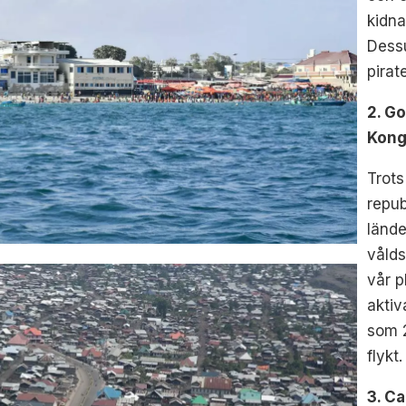
kidn
Dessu
pirate
2. G
Kon
Trots
repub
lände
våld
vår p
akti
som 
flykt.
3. C