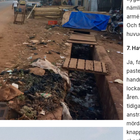
nämli
armé 
Och f
huvu
7. H
Ja, f
past
handr
lock
åren.
tidig
anstr
mörda
knapp