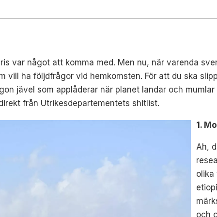
Paris var något att komma med. Men nu, när varenda sve
m vill ha följdfrågor vid hemkomsten. För att du ska sli
gon jävel som applåderar när planet landar och mumlar o
– direkt från Utrikesdepartementets shitlist.
1. M
Ah, d
rese
olika
etiop
märk
och c