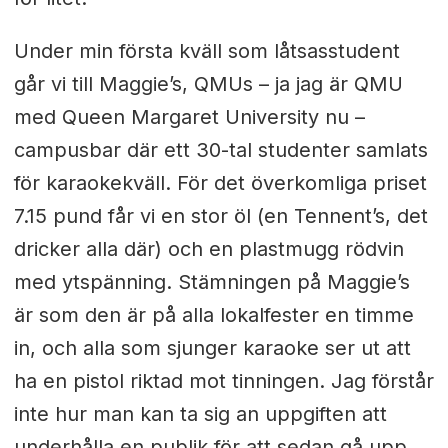
Under min första kväll som låtsasstudent
går vi till Maggie’s, QMUs – ja jag är QMU
med Queen Margaret University nu –
campusbar där ett 30-tal studenter samlats
för karaokekväll. För det överkomliga priset
7.15 pund får vi en stor öl (en Tennent’s, det
dricker alla där) och en plastmugg rödvin
med ytspänning. Stämningen på Maggie’s
är som den är på alla lokalfester en timme
in, och alla som sjunger karaoke ser ut att
ha en pistol riktad mot tinningen. Jag förstår
inte hur man kan ta sig an uppgiften att
underhålla en publik för att sedan gå upp