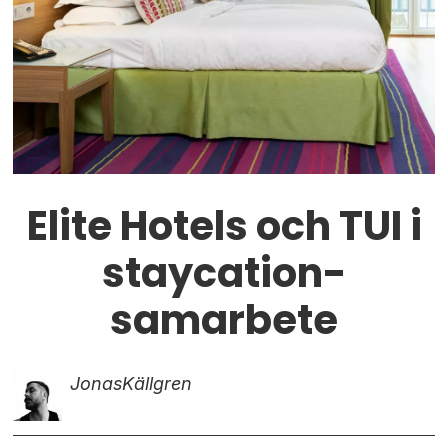
Elite Hotels och TUI i
staycation-
samarbete
Jonas
Källgren