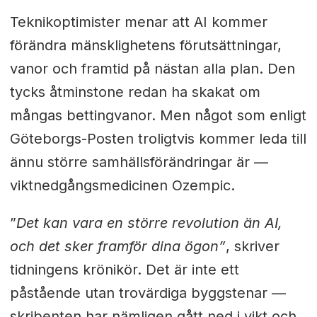
Teknikoptimister menar att AI kommer
förändra mänsklighetens förutsättningar,
vanor och framtid på nästan alla plan. Den
tycks åtminstone redan ha skakat om
mångas bettingvanor. Men något som enligt
Göteborgs-Posten troligtvis kommer leda till
ännu större samhällsförändringar är —
viktnedgångsmedicinen Ozempic.
”
Det kan vara en större revolution än AI,
och det sker framför dina ögon”
, skriver
tidningens krönikör. Det är inte ett
påstående utan trovärdiga byggstenar —
skribenten har nämligen gått ned i vikt och