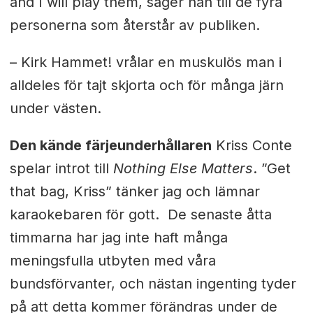
and I will play them, säger han till de fyra
personerna som återstår av publiken.
– Kirk Hammet! vrålar en muskulös man i
alldeles för tajt skjorta och för många järn
under västen.
Den kände färjeunderhållaren
Kriss Conte
spelar introt till
Nothing Else Matters
. ”Get
that bag, Kriss” tänker jag och lämnar
karaokebaren för gott. De senaste åtta
timmarna har jag inte haft många
meningsfulla utbyten med våra
bundsförvanter, och nästan ingenting tyder
på att detta kommer förändras under de