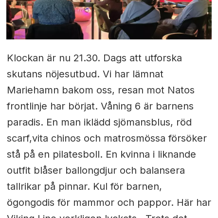
Klockan är nu 21.30. Dags att utforska
skutans nöjesutbud. Vi har lämnat
Mariehamn bakom oss, resan mot Natos
frontlinje har börjat. Våning 6 är barnens
paradis. En man iklädd sjömansblus, röd
scarf,vita chinos och matrosmössa försöker
stå på en pilatesboll. En kvinna i liknande
outfit blåser ballongdjur och balansera
tallrikar på pinnar. Kul för barnen,
ögongodis för mammor och pappor. Här har