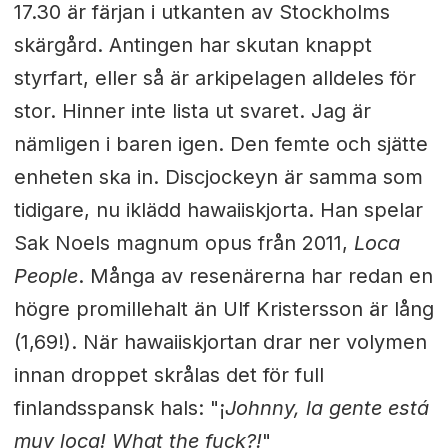
17.30 är färjan i utkanten av Stockholms
skärgård. Antingen har skutan knappt
styrfart, eller så är arkipelagen alldeles för
stor. Hinner inte lista ut svaret. Jag är
nämligen i baren igen. Den femte och sjätte
enheten ska in. Discjockeyn är samma som
tidigare, nu iklädd hawaiiskjorta. Han spelar
Sak Noels magnum opus från 2011,
Loca
People
. Många av resenärerna har redan en
högre promillehalt än Ulf Kristersson är lång
(1,69!). När hawaiiskjortan drar ner volymen
innan droppet skrålas det för full
finlandsspansk hals: "¡
Johnny, la gente está
muy loca! What the fuck?!
"