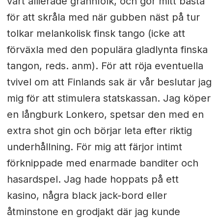
vårt allierade grannfolk, och gör mitt bästa
för att skråla med när gubben näst på tur
tolkar melankolisk finsk tango (icke att
förväxla med den populära gladlynta finska
tangon, reds. anm). För att röja eventuella
tvivel om att Finlands sak är vår beslutar jag
mig för att stimulera statskassan. Jag köper
en långburk Lonkero, spetsar den med en
extra shot gin och börjar leta efter riktig
underhållning. För mig att färjor intimt
förknippade med enarmade banditer och
hasardspel. Jag hade hoppats på ett
kasino, några black jack-bord eller
åtminstone en grodjakt där jag kunde