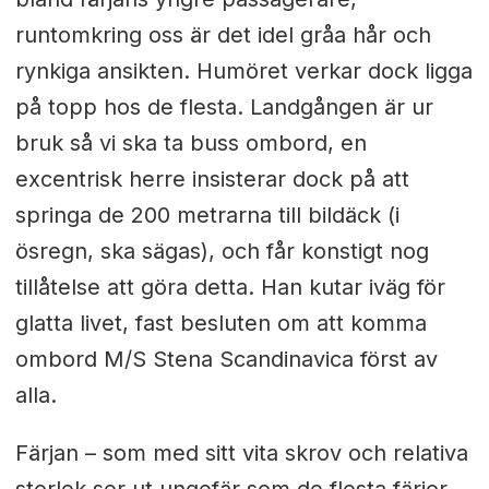
runtomkring oss är det idel gråa hår och
rynkiga ansikten. Humöret verkar dock ligga
på topp hos de flesta. Landgången är ur
bruk så vi ska ta buss ombord, en
excentrisk herre insisterar dock på att
springa de 200 metrarna till bildäck (i
ösregn, ska sägas), och får konstigt nog
tillåtelse att göra detta. Han kutar iväg för
glatta livet, fast besluten om att komma
ombord M/S Stena Scandinavica först av
alla.
Färjan – som med sitt vita skrov och relativa
storlek ser ut ungefär som de flesta färjor