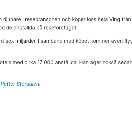
in djupare i resebranschen och köper loss hela Ving f
d de anställda på reseföretaget.
nt sex miljarder. I samband med köpet kommer även flyg
Hotels med cirka 17 000 anställda. Han äger också seda
 Petter Stordalen
.