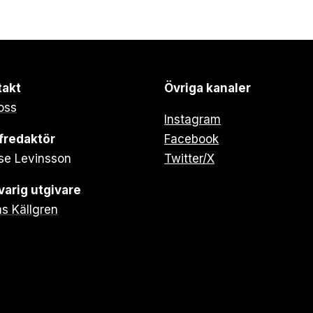
takt
Övriga kanaler
oss
Instagram
fredaktör
Facebook
se Levinsson
Twitter/X
arig utgivare
s Källgren