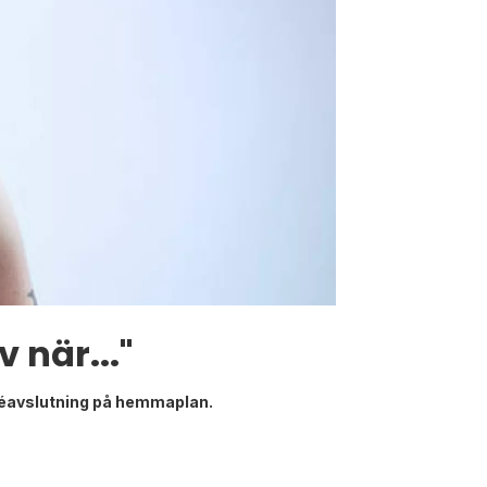
 när..."
urnéavslutning på hemmaplan.