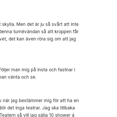
skylla. Men det är ju så svårt att inte
n denna turnévändan så att kroppen får
em vet, det kan även röra sig om att jag
öljer man mig på insta och fastnar i
man vänta och se.
jälv när jag bestämmer mig för att ha en
lir det inga teatrar. Jag ska tillbaka
 Teatern så vill jag sälja 10 shower á