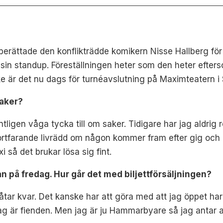
berättade den konflikträdde komikern Nisse Hallberg fö
 sin standup. Föreställningen heter som den heter efterso
rike är det nu dags för turnéavslutning på Maximteatern 
saker?
ntligen våga tycka till om saker. Tidigare har jag aldrig 
 fortfarande livrädd om någon kommer fram efter gig och 
i så det brukar lösa sig fint.
 på fredag. Hur går det med biljettförsäljningen?
åtar kvar. Det kanske har att göra med att jag öppet har
ag är fienden. Men jag är ju Hammarbyare så jag antar att 