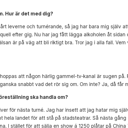
m. Hur är det med dig?
rt leverne och turnérande, så jag har bara mig själv att 
uell efter gig. Nu har jag fått lägga alkoholen åt sida
hälsan är på väg att bli riktigt bra. Tror jag i alla fall. V
 hoppas att någon härlig gammel-tv-kanal är sugen på. F
ganska snabbt vad det rör sig om. Om inte? Ja, då får 
föreställning ska handla om?
kriver för nästa turné. Jag har insett att jag hatar mig s
unt hela landet för att stå på stadsteatrar. Så nästa gång b
rna. I stället för att sälja en show á 1250 plåtar på China