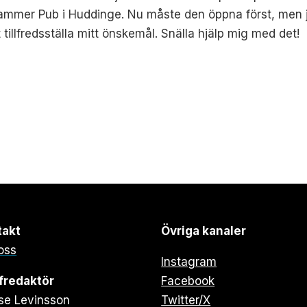
mmer Pub i Huddinge. Nu måste den öppna först, men jag
 tillfredsställa mitt önskemål. Snälla hjälp mig med det!
takt
Övriga kanaler
oss
Instagram
fredaktör
Facebook
se Levinsson
Twitter/X