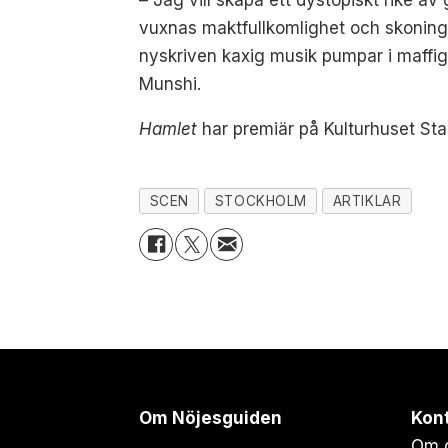
– Jag vill skapa ett dystopiskt rike 
vuxnas maktfullkomlighet och skonings
nyskriven kaxig musik pumpar i maffi
Munshi.
Hamlet
har premiär på Kulturhuset Sta
SCEN
STOCKHOLM
ARTIKLAR
Om Nöjesguiden
Kon
Om 