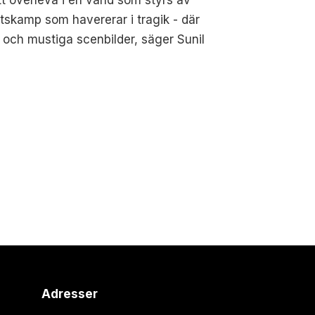
t överleva i en värld som styrs av
tskamp som havererar i tragik - där
och mustiga scenbilder, säger Sunil
Adresser