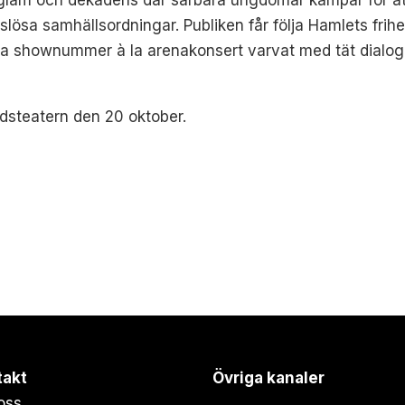
av glam och dekadens där sårbara ungdomar kämpar för at
lösa samhällsordningar. Publiken får följa Hamlets frihe
ga shownummer à la arenakonsert varvat med tät dialog 
dsteatern den 20 oktober.
takt
Övriga kanaler
oss