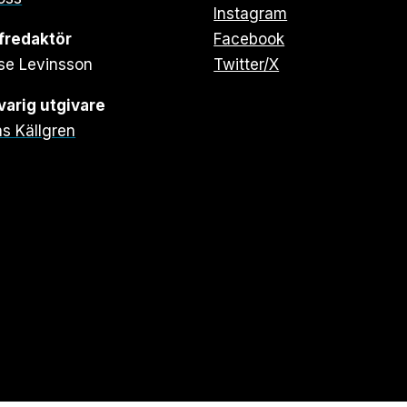
Instagram
fredaktör
Facebook
se Levinsson
Twitter/X
arig utgivare
s Källgren