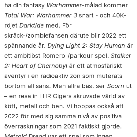
ha din fantasy
Warhammer
-målad kommer
Total War: Warhammer 3
snart - och 40K-
röjet
Darktide
med. För
skräck-/zombiefansen därute blir 2022 ett
spännande år.
Dying Light 2: Stay Human
är
ett ambitiöst Romero-/parkour-spel.
Stalker
2: Heart of Chernobyl
är ett atmosfäriskt
äventyr i en radioaktiv zon som muterats
bortom all sans. Men allra bäst ser
Scorn
ut
– en resa in i HR Gigers skruvade värld av
kött, metall och ben. Vi hoppas också att
2022 för med sig samma nivå av positiva
överraskningar som 2021 faktiskt gjorde.
Metroid Dread
var ett spel som ingen