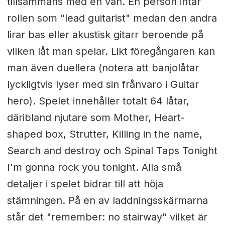
tillsammans med en vän. En person intar
rollen som "lead guitarist" medan den andra
lirar bas eller akustisk gitarr beroende på
vilken låt man ­spelar. Likt föregångaren kan
man även duellera (notera att banjolåtar
lyckligtvis lyser med sin frånvaro i Guitar
hero). Spelet innehåller totalt 64 låtar,
däribland njutare som Mother, Heart-
shaped box, Strutter, Killing in the name,
Search and destroy och Spinal Taps Tonight
I'm gonna rock you tonight. Alla små
detaljer i spelet bidrar till att höja
stämningen. På en av laddningsskärmarna
står det "remember: no stairway" vilket är