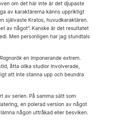
ven om det här inte är det djupaste
nga av karaktärerna känns uppriktigt
gen självaste Kratos, huvudkaraktären.
det av något”. Kanske är det resultatet
gedi. Men personligen har jag stundtals
 Ragnarök
en imponerande extrem.
id, åtta olika studior involverade,
igt att inte stanna upp och beundra
art av serien. På samma sätt som
datering, en polerad version av något
lämna någon uttråkad eller besviken.