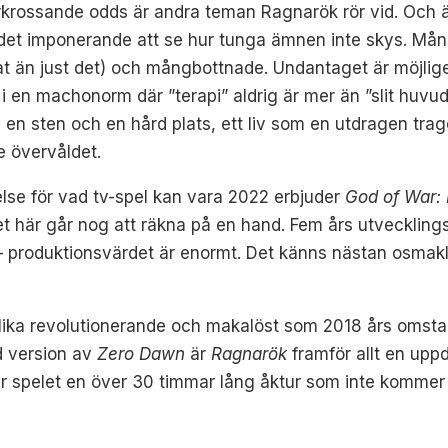
rkrossande odds är andra teman Ragnarök rör vid. Och ä
är det imponerande att se hur tunga ämnen inte skys. Må
nnat än just det) och mångbottnade. Undantaget är möjli
 i en machonorm där ”terapi” aldrig är mer än ”slit huvu
an en sten och en hård plats, ett liv som en utdragen tra
e övervåldet.
else för vad tv-spel kan vara 2022 erbjuder
God of War:
t här går nog att räkna på en hand. Fem års utvecklingst
 produktionsvärdet är enormt. Det känns nästan osmakl
g lika revolutionerande och makalöst som 2018 års omst
 version av
Zero Dawn
är
Ragnarök
framför allt en upp
r spelet en över 30 timmar lång åktur som inte kommer 