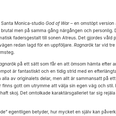
 Santa Monica-studio
God of War –
en omstöpt version 
h brutal men på samma gång närgången och personlig. D
matisk fadersgestalt till sonen Atreus. Det gjordes vål
 vägen redan lagd för en uppföljare.
Ragnarök
tar vid tre
rmsteg.
agnarök
på ett sätt som får en att ömsom hämta efter
pot är fantastiskt och en tidig strid med en efterlängtad
 alla av originalets delar, men allt är sammansatt på et
r finns gott om utrymme att välja sin egen väg och stil. H
haft skoj. Det omtolkade karaktärsgalleriet tar sig rejä
de” egentligen betyder, hur mycket en själv kan påverk