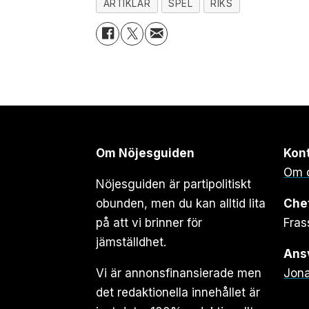
ARTIKLAR
SPEL
RIKS
Om Nöjesguiden
Kon
Om 
Nöjesguiden är partipolitiskt
obunden, men du kan alltid lita
Che
på att vi brinner för
Fras
jämställdhet.
Ansv
Vi är annonsfinansierade men
Jona
det redaktionella innehållet är