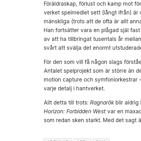
Föräldraskap, förlust och kamp mot fö
verket spelmediet sett (långt ifrån) 
mänskliga (trots att de ofta är allt a
Han fortsätter vara en plågad själ fast
av att ha tillbringat tusentals år mell
svårt att svälja det enormt utstuderad
För den som vill få någon slags förstå
Antalet spelprojekt som är större än de
motion capture och symfoniorkestrar –
varje detalj i hantverket.
Allt detta till trots:
Ragnarök
blir aldri
Horizon: Forbidden West
var en maxad
som redan sken starkt. Med det sagt ä