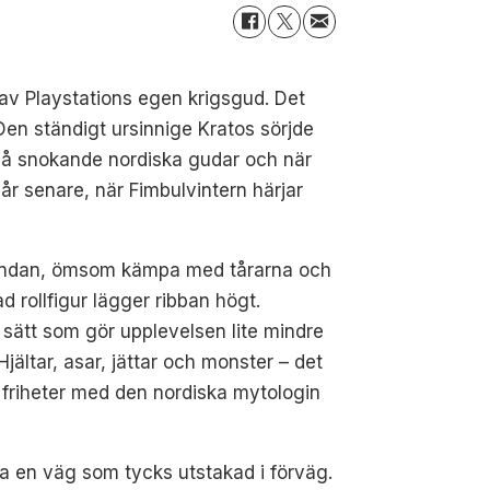
av Playstations egen krigsgud. Det
en ständigt ursinnige Kratos sörjde
d på snokande nordiska gudar och när
 år senare, när Fimbulvintern härjar
 andan, ömsom kämpa med tårarna och
 rollfigur lägger ribban högt.
t sätt som gör upplevelsen lite mindre
jältar, asar, jättar och monster – det
la friheter med den nordiska mytologin
a en väg som tycks utstakad i förväg.