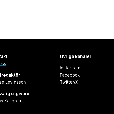
takt
Övriga kanaler
oss
Instagram
fredaktör
Facebook
se Levinsson
Twitter/X
arig utgivare
s Källgren