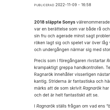
2022-11-09 - 16:58
PUBLICERAD
2018 släppte Sonys
välrenommerade
var en berättelse som var både rå oc
sin fru och agerade minst sagt proble
röken lagt sig och spelet var över låg
och undergången närmar sig med sto
Precis som i föregångaren rivstartar
R
krampaktigt greppa handkontrollen. Tem
Ragnarök innehåller visserligen nästan
kantig. Striderna är fantastiska och hä
märks att de som skrivit
Ragnarök
har 
och det är helt fantastiskt att se.
I
Ragnarök
ställs frågan om vad ens ”ö