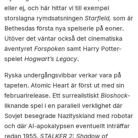
eller ej, och här hittar vi till exempel
storslagna rymdsatsningen
Starfield,
som är
Bethesdas första nya spelserie på eoner.
Utöver det väntar också det cinematiska
äventyret
Forspoken
samt Harry Potter-
spelet
Hogwart’s Legacy
.
Ryska undergångsvibbar verkar vara på
tapeten. Atomic Heart är först ut med sin
februarirelease. Ett surrealistiskt
Bioshock
-
liknande spel i en parallell verklighet där
Sovjet besegrade Nazityskland med robotar
och där AI-apokalypsen eventuellt inträffar
redan 1955.
STALKER 2: Shadow of