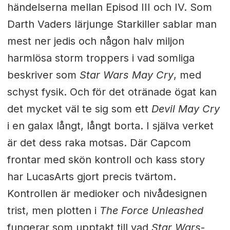
händelserna mellan Episod III och IV. Som
Darth Vaders lärjunge Starkiller sablar man
mest ner jedis och någon halv miljon
harmlösa storm troppers i vad somliga
beskriver som
Star Wars May Cry
, med
schyst fysik. Och för det otränade ögat kan
det mycket väl te sig som ett
Devil May Cry
i en galax långt, långt borta. I själva verket
är det dess raka motsas. Där Capcom
frontar med skön kontroll och kass story
har LucasArts gjort precis tvärtom.
Kontrollen är medioker och nivådesignen
trist, men plotten i
The Force Unleashed
fungerar som upptakt till vad
Star Wars
-