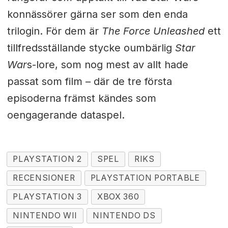
konnässörer gärna ser som den enda
trilogin. För dem är
The Force Unleashed
ett
tillfredsställande stycke oumbärlig
Star
War
s-lore, som nog mest av allt hade
passat som film – där de tre första
episoderna främst kändes som
oengagerande dataspel.
PLAYSTATION 2
SPEL
RIKS
RECENSIONER
PLAYSTATION PORTABLE
PLAYSTATION 3
XBOX 360
NINTENDO WII
NINTENDO DS