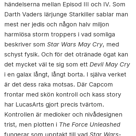
händelserna mellan Episod III och IV. Som
Darth Vaders lärjunge Starkiller sablar man
mest ner jedis och någon halv miljon
harmlösa storm troppers i vad somliga
beskriver som
Star Wars May Cry
, med
schyst fysik. Och för det otränade ögat kan
det mycket väl te sig som ett
Devil May Cry
i en galax långt, långt borta. I själva verket
är det dess raka motsas. Där Capcom
frontar med skön kontroll och kass story
har LucasArts gjort precis tvärtom.
Kontrollen är medioker och nivådesignen
trist, men plotten i
The Force Unleashed
fungerar som upptakt till vad
Star Wars
-