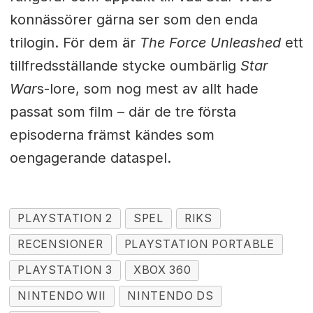
konnässörer gärna ser som den enda
trilogin. För dem är
The Force Unleashed
ett
tillfredsställande stycke oumbärlig
Star
War
s-lore, som nog mest av allt hade
passat som film – där de tre första
episoderna främst kändes som
oengagerande dataspel.
PLAYSTATION 2
SPEL
RIKS
RECENSIONER
PLAYSTATION PORTABLE
PLAYSTATION 3
XBOX 360
NINTENDO WII
NINTENDO DS