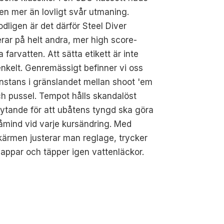
 en mer än lovligt svår utmaning.
dligen är det därför Steel Diver
rar på helt andra, mer high score-
a farvatten. Att sätta etikett är inte
enkelt. Genremässigt befinner vi oss
stans i gränslandet mellan shoot 'em
h pussel. Tempot hålls skandalöst
lytande för att ubåtens tyngd ska göra
åmind vid varje kursändring. Med
ärmen justerar man reglage, trycker
appar och täpper igen vattenläckor.