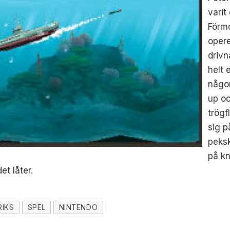
varit
Förmo
opere
drivn
helt 
någon
up oc
trögf
sig p
peksk
på kn
t låter.
RIKS
SPEL
NINTENDO