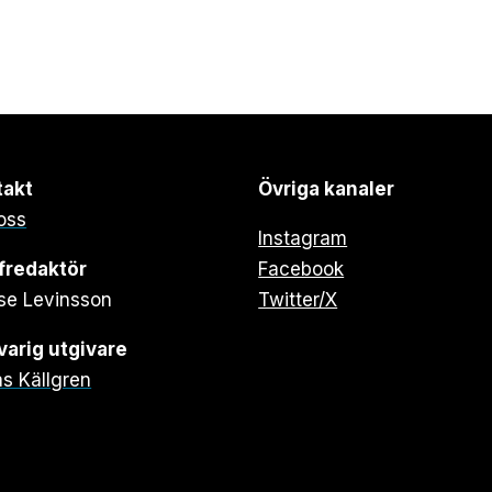
takt
Övriga kanaler
oss
Instagram
fredaktör
Facebook
se Levinsson
Twitter/X
arig utgivare
s Källgren