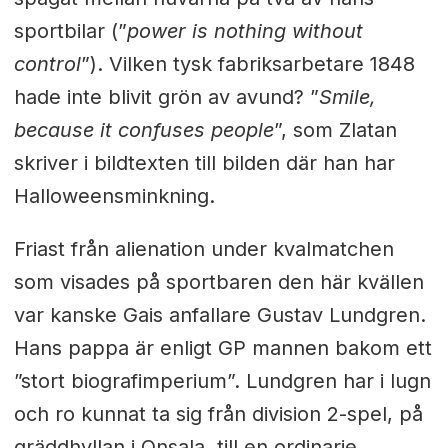
sportbilar (”
power is nothing without
control
”). Vilken tysk fabriksarbetare 1848
hade inte blivit grön av avund? ”
Smile,
because it confuses people
”, som Zlatan
skriver i bildtexten till bilden där han har
Halloweensminkning.
Friast från alienation under kvalmatchen
som visades på sportbaren den här kvällen
var kanske Gais anfallare Gustav Lundgren.
Hans pappa är enligt GP mannen bakom ett
”stort biografimperium”. Lundgren har i lugn
och ro kunnat ta sig från division 2-spel, på
gräddhyllan i Onsala, till en ordinarie