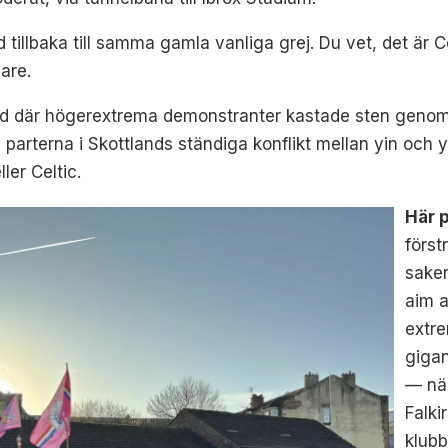
 tillbaka till samma gamla vanliga grej. Du vet, det är C
gare.
stad där högerextrema demonstranter kastade sten genom
arterna i Skottlands ständiga konflikt mellan yin och ya
ler Celtic.
Här 
först
sake
aim a
extr
gigan
— när
Falki
klubb