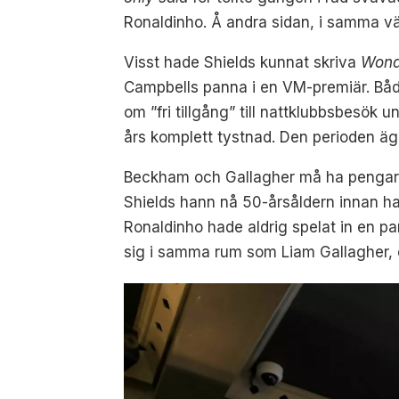
Ronaldinho. Å andra sidan, i samma v
Visst hade Shields kunnat skriva
Wond
Campbells panna i en VM-premiär. Båda
om ”fri tillgång” till nattklubbsbesök
års komplett tystnad. Den perioden äg
Beckham och Gallagher må ha pengarna 
Shields hann nå 50-årsåldern innan ha
Ronaldinho hade aldrig spelat in en p
sig i samma rum som Liam Gallagher, e