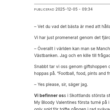
2025-12-05 - 09:34
PUBLICERAD
– Vet du vad det bästa är med att hål
Vi har just promenerat genom det fjär
– Överallt i världen kan man se Manch
Västbanken. Jag och en kille till fråg
Snabbt tar vi oss genom giftshoppen och
hoppas på. ”Football, food, pints and fri
– Yes please, sir, säger jag.
Vi befinner os
s i Skottlands största s
My Bloody Valentines första turné på i
only said
för tolfte gången i rad sväv