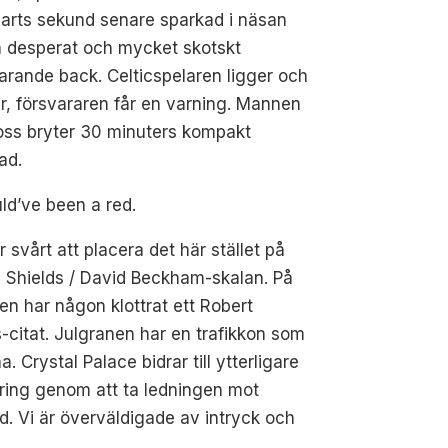
arts sekund senare sparkad i näsan
n desperat och mycket skotskt
arande back. Celticspelaren ligger och
r, försvararen får en varning. Mannen
l oss bryter 30 minuters kompakt
ad.
ld’ve been a red.
r svårt att placera det här stället på
 Shields / David Beckham-skalan. På
n har någon klottrat ett Robert
-citat. Julgranen har en trafikkon som
na. Crystal Palace bidrar till ytterligare
rring genom att ta ledningen mot
d. Vi är överväldigade av intryck och