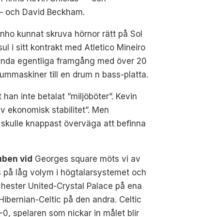
 — och David Beckham.
nho kunnat skruva hörnor rätt på Sol
 i sitt kontrakt med Atletico Mineiro
ärs enda egentliga framgång med över 20
ummaskiner till en drum n bass-platta.
an inte betalat ”miljöböter”. Kevin
v ekonomisk stabilitet”. Men
 skulle knappast överväga att befinna
uben vid
Georges square möts vi av
 på låg volym i högtalarsystemet och
hester United-Crystal Palace på ena
 Hibernian-Celtic på den andra. Celtic
-0, spelaren som nickar in målet blir