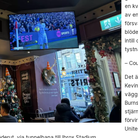
en kv
av e
försv
blöde
intil
tystn
– Cou
Det ä
Kevin
vägge
Burns
stjär
förvi
Unite
öderut, via tunnelbana till Ibrox Stadium.