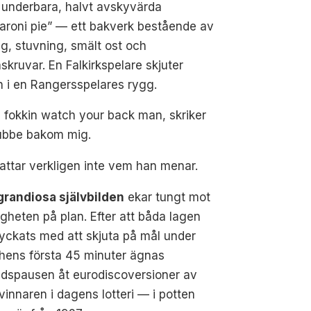
 underbara, halvt avskyvärda
aroni pie” — ett bakverk bestående av
g, stuvning, smält ost och
skruvar. En Falkirkspelare skjuter
n i en Rangersspelares rygg.
 fokkin watch your back man, skriker
ubbe bakom mig.
attar verkligen inte vem han menar.
grandiosa självbilden
ekar tungt mot
igheten på plan. Efter att båda lagen
yckats med att skjuta på mål under
hens första 45 minuter ägnas
idspausen åt eurodiscoversioner av
nnaren i dagens lotteri — i potten