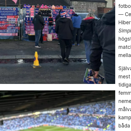
fotbo
— Cel
Hibe
Simpl
högst
match
mell
Själv
mest
tidig
femm
nemes
målv
kamp
båda 