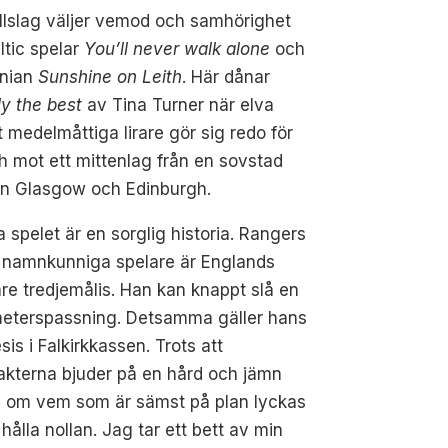
llslag väljer vemod och samhörighet
tic spelar
You’ll never walk alone
och
rnian
Sunshine on Leith
. Här dånar
y the best
av Tina Turner när elva
 medelmåttiga lirare gör sig redo för
 mot ett mittenlag från en sovstad
an Glasgow och Edinburgh.
a spelet är en sorglig historia. Rangers
 namnkunniga spelare är Englands
are tredjemålis. Han kan knappt slå en
eterspassning. Detsamma gäller hans
is i Falkirkkassen. Trots att
akterna bjuder på en hård och jämn
 om vem som är sämst på plan lyckas
hålla nollan. Jag tar ett bett av min