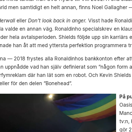
ärld men samtidigt en helt annan, finns Noel Gallagher
erwall
eller
Don’t look back in anger.
Visst hade Ronaldi
 valde en annan väg. Ronaldinho specialskrev en klausul
 under hela avtalsperioden. Shields följde upp sin karri
nade han åt att med yttersta perfektion programmera tr
— 2018 frystes alla Ronaldinhos bankkonton efter att h
n uppnådde vad han själv definierat som ”någon form a
arfymreklam där han lät som en robot. Och Kevin Shields
ller för den delen ”Bonehead”.
På p
Oasis
Manc
tv:n,
gör 2