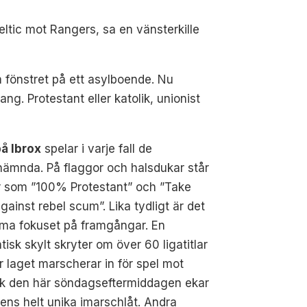
eltic mot Rangers, sa en vänsterkille
 fönstret på ett asylboende. Nu
ng. Protestant eller katolik, unionist
på Ibrox
spelar i varje fall de
nämnda. På flaggor och halsdukar står
r som ”100% Protestant” och ”Take
gainst rebel scum”. Lika tydligt är det
ema fokuset på framgångar. En
tisk skylt skryter om över 60 ligatitlar
 laget marscherar in för spel mot
rk den här söndagseftermiddagen ekar
ens helt unika imarschlåt. Andra