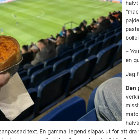
halvt
”mac
pajde
pasta
bolle
– You
en g
Jag f
Den 
verkl
missl
matc
halvt
npassad text. En gammal legend släpas ut för att dra vi