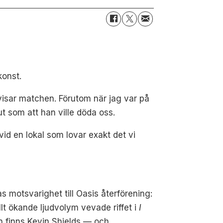
konst.
visar matchen. Förutom när jag var på
t som att han ville döda oss.
vid en lokal som lovar exakt det vi
as motsvarighet till Oasis återförening:
llt ökande ljudvolym vevade riffet i
I
n finns Kevin Shields — och