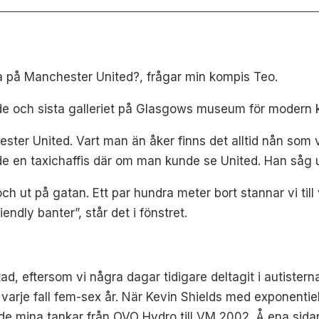
la på Manchester United?, frågar min kompis Teo.
de och sista galleriet på Glasgows museum för modern 
ester United. Vart man än åker finns det alltid nån som 
ade en taxichaffis där om man kunde se United. Han såg u
 ut på gatan. Ett par hundra meter bort stannar vi till 
endly banter”, står det i fönstret.
tad, eftersom vi några dagar tidigare deltagit i autistern
 varje fall fem-sex år. När Kevin Shields med exponentie
ade mina tankar från OVO Hydro till VM 2002. Å ena sida