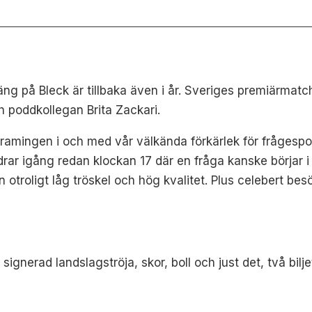
ng på Bleck är tillbaka även i år. Sveriges premiärmat
h poddkollegan Brita Zackari.
amingen i och med vår välkända förkärlek för frågesport
i drar igång redan klockan 17 där en fråga kanske börjar 
otroligt låg tröskel och hög kvalitet.
Plus celebert bes
 signerad landslagströja, skor, boll och just det, två bilj