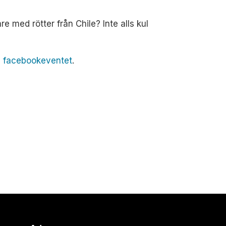
e med rötter från Chile? Inte alls kul
å
facebookeventet
.