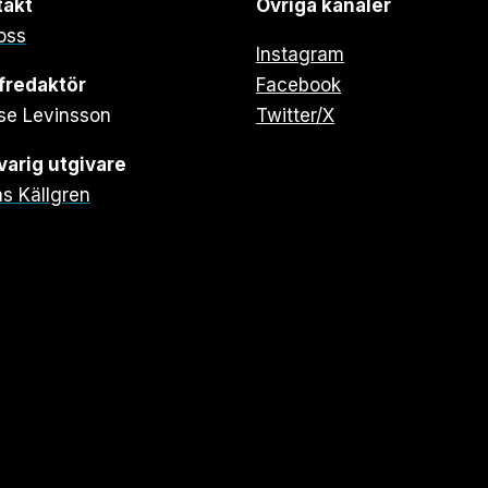
takt
Övriga kanaler
oss
Instagram
fredaktör
Facebook
se Levinsson
Twitter/X
arig utgivare
s Källgren