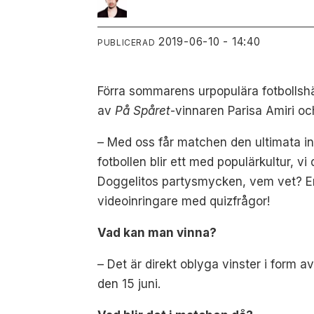
2019-06-10 - 14:40
PUBLICERAD
Förra sommarens urpopulära fotbollshä
av
På Spåret
-vinnaren Parisa Amiri oc
–
Med oss får matchen den ultimata inr
fotbollen blir ett med populärkultur, v
Doggelitos partysmycken, vem vet? En 
videoinringare med quizfrågor!
Vad kan man vinna?
–
Det är direkt oblyga vinster i form av
den 15 juni.