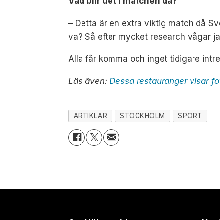
Vad blir det i matchen då?
–
Detta är en extra viktig match då Sve
va? Så efter mycket research vågar jag 
Alla får komma och inget tidigare intre
Läs även:
Dessa restauranger visar f
ARTIKLAR
STOCKHOLM
SPORT