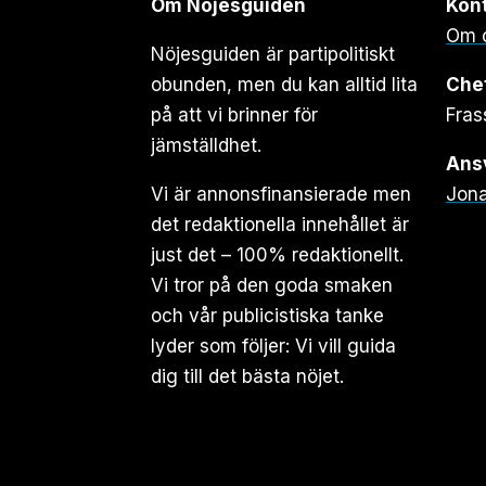
Om Nöjesguiden
Kon
Om 
Nöjesguiden är partipolitiskt
obunden, men du kan alltid lita
Che
på att vi brinner för
Fras
jämställdhet.
Ansv
Vi är annonsfinansierade men
Jona
det redaktionella innehållet är
just det – 100% redaktionellt.
Vi tror på den goda smaken
och vår publicistiska tanke
lyder som följer: Vi vill guida
dig till det bästa nöjet.