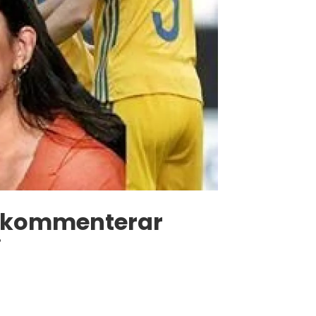
ivekommenterar
i