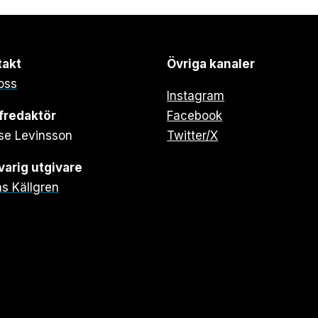
takt
Övriga kanaler
oss
Instagram
fredaktör
Facebook
se Levinsson
Twitter/X
arig utgivare
s Källgren