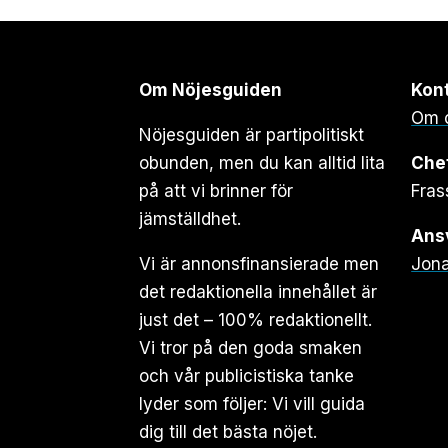
Om Nöjesguiden
Kon
Om 
Nöjesguiden är partipolitiskt
obunden, men du kan alltid lita
Che
på att vi brinner för
Fras
jämställdhet.
Ansv
Vi är annonsfinansierade men
Jona
det redaktionella innehållet är
just det – 100% redaktionellt.
Vi tror på den goda smaken
och vår publicistiska tanke
lyder som följer: Vi vill guida
dig till det bästa nöjet.