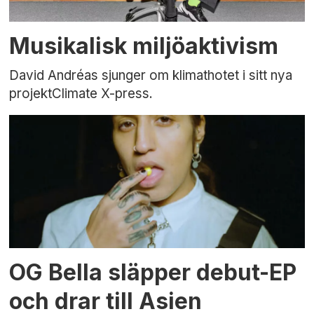
Musikalisk miljöaktivism
David Andréas sjunger om klimathotet i sitt nya
projektClimate X-press.
OG Bella släpper debut-EP
och drar till Asien