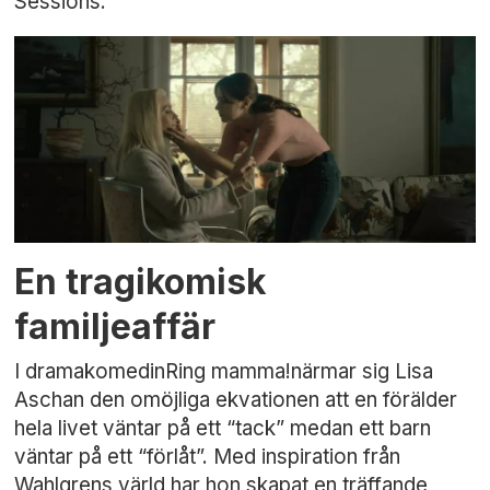
Sessions.
En tragikomisk
familjeaffär
I dramakomedinRing mamma!närmar sig Lisa
Aschan den omöjliga ekvationen att en förälder
hela livet väntar på ett “tack” medan ett barn
väntar på ett “förlåt”. Med inspiration från
Wahlgrens värld har hon skapat en träffande