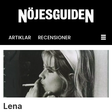
ARTIKLAR
RECENSIONER
Tag:
börje
ahlstedt
Lena