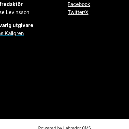
fredaktör
Facebook
se Levinsson
Twitter/X
arig utgivare
s Källgren
Powered by Labrador CMS