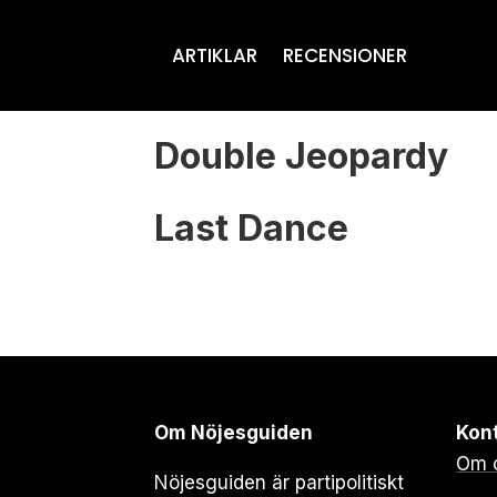
ARTIKLAR
RECENSIONER
Tag:
Double Jeopardy
bruce
Last Dance
beresford
Om Nöjesguiden
Kon
Om 
Nöjesguiden är partipolitiskt