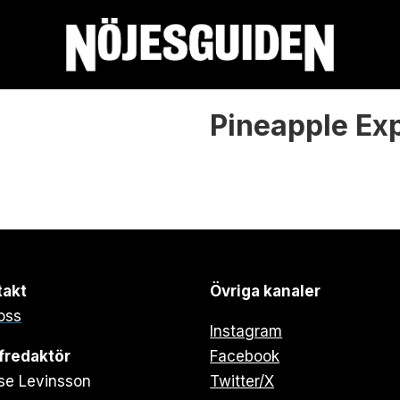
Pineapple Ex
takt
Övriga kanaler
oss
Instagram
fredaktör
Facebook
se Levinsson
Twitter/X