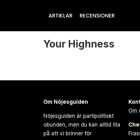
ARTIKLAR
RECENSIONER
Tag:
Your Highness
david
gordon
green
Om Nöjesguiden
Kon
Om 
Nöjesguiden är partipolitiskt
obunden, men du kan alltid lita
Che
på att vi brinner för
Fras