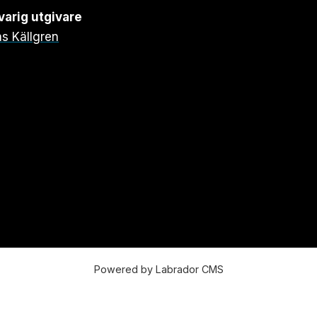
arig utgivare
s Källgren
Powered by Labrador CMS