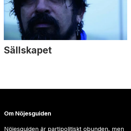
Sällskapet
Om Nöjesguiden
Nöjesguiden är partipolitiskt obunden, men