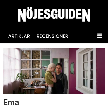
ARTIKLAR
RECENSIONER
Tag:
guillermo
calderón
Ema