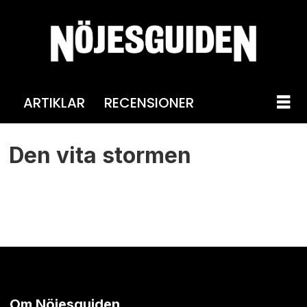
ARTIKLAR
RECENSIONER
Tag:
Den vita stormen
jon
savage
Om Nöjesguiden