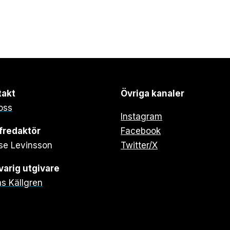
takt
Övriga kanaler
oss
Instagram
fredaktör
Facebook
se Levinsson
Twitter/X
arig utgivare
s Källgren