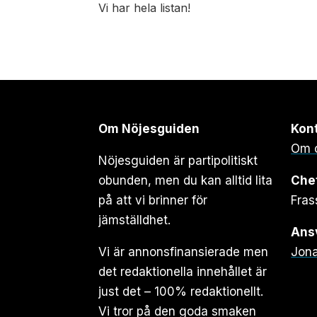
Vi har hela listan!
Om Nöjesguiden
Kon
Om 
Nöjesguiden är partipolitiskt
obunden, men du kan alltid lita
Che
på att vi brinner för
Fras
jämställdhet.
Ansv
Vi är annonsfinansierade men
Jona
det redaktionella innehållet är
just det – 100% redaktionellt.
Vi tror på den goda smaken