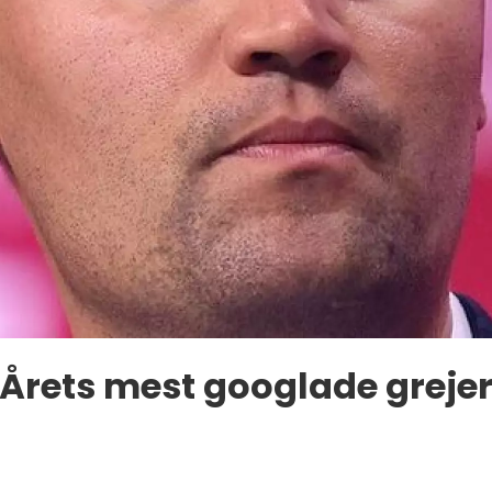
Årets mest googlade greje