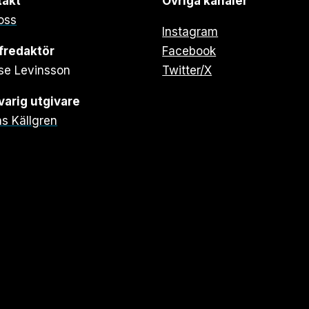
takt
Övriga kanaler
oss
Instagram
fredaktör
Facebook
se Levinsson
Twitter/X
arig utgivare
s Källgren