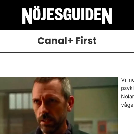
Canal+ First
Vi mö
psyki
Nolan
vågar