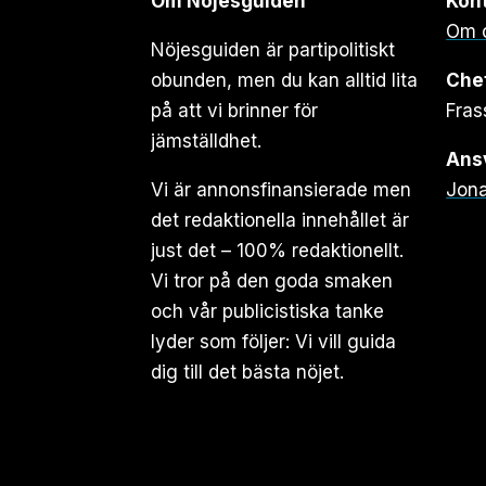
Om Nöjesguiden
Kon
Om 
Nöjesguiden är partipolitiskt
obunden, men du kan alltid lita
Che
på att vi brinner för
Fras
jämställdhet.
Ansv
Vi är annonsfinansierade men
Jona
det redaktionella innehållet är
just det – 100% redaktionellt.
Vi tror på den goda smaken
och vår publicistiska tanke
lyder som följer: Vi vill guida
dig till det bästa nöjet.