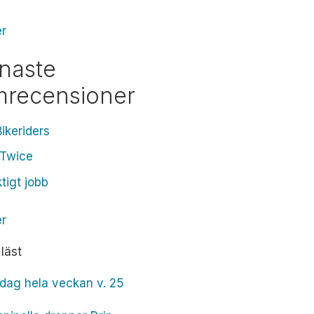
er
naste
lmrecensioner
ikeriders
 Twice
ktigt jobb
er
läst
dag hela veckan v. 25