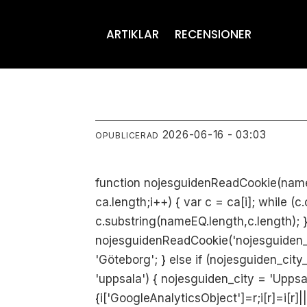
ARTIKLAR
RECENSIONER
2026-06-16 - 03:03
OPUBLICERAD
function nojesguidenReadCookie(name) 
ca.length;i++) { var c = ca[i]; while (
c.substring(nameEQ.length,c.length); }
nojesguidenReadCookie('nojesguiden_cit
'Göteborg'; } else if (nojesguiden_cit
'uppsala') { nojesguiden_city = 'Uppsal
{i['GoogleAnalyticsObject']=r;i[r]=i[r]|