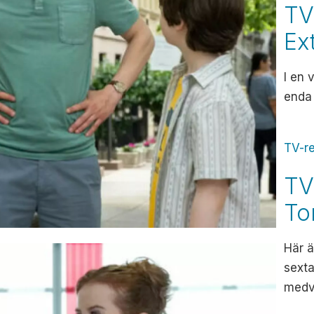
TV
Ex
I en 
enda 
TV-r
TV
T
Här 
sext
medve