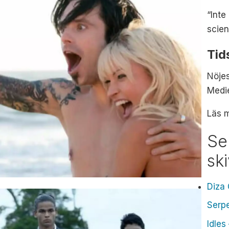
“Int
scien
Tid
Nöjes
Medie
Läs 
Se
sk
Diza 
Serpe
Idles