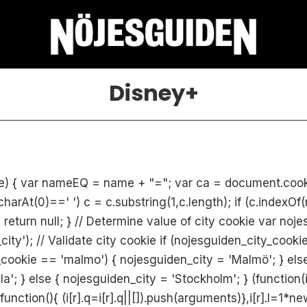
Disney+
{ var nameEQ = name + "="; var ca = document.cookie.sp
c.charAt(0)==' ') c = c.substring(1,c.length); if (c.index
 return null; } // Determine value of city cookie var noj
y'); // Validate city cookie if (nojesguiden_city_cooki
y_cookie == 'malmo') { nojesguiden_city = 'Malmö'; } els
a'; } else { nojesguiden_city = 'Stockholm'; } (function(i
|function(){ (i[r].q=i[r].q||[]).push(arguments)},i[r].l=1