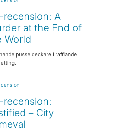
ecension
-recension: A
rder at the End of
e World
ande pusseldeckare i rafflande
etting.
ecension
-recension:
tified – City
imeval