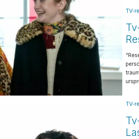
TV-r
Tv
Re
"Rese
pers
traum
urspr
TV-r
Tv
La