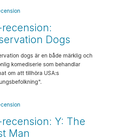
ecension
-recension:
servation Dogs
rvation dogs är en både märklig och
onlig komediserie som behandlar
at om att tillhöra USA:s
ungsbefolkning".
ecension
-recension: Y: The
st Man