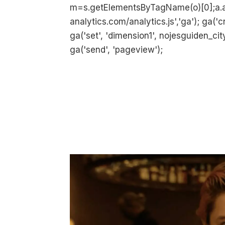
m=s.getElementsByTagName(o)[0];a.as
analytics.com/analytics.js','ga'); ga('cre
ga('set', 'dimension1', nojesguiden_cit
ga('send', 'pageview');