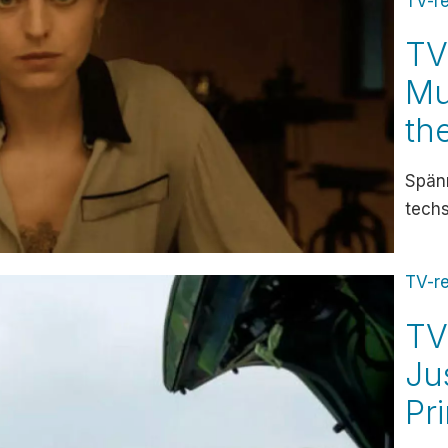
TV-r
TV
Mu
th
Spänn
techs
TV-r
TV
Jus
Pr