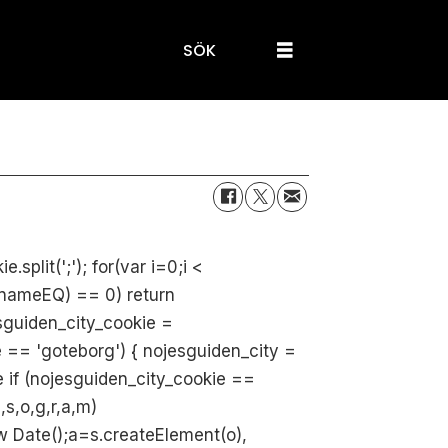
SÖK
lit(';'); for(var i=0;i <
Of(nameEQ) == 0) return
esguiden_city_cookie =
e == 'goteborg') { nojesguiden_city =
e if (nojesguiden_city_cookie ==
,s,o,g,r,a,m)
*new Date();a=s.createElement(o),