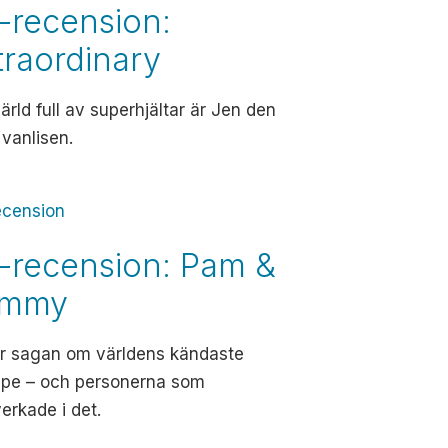
-recension:
traordinary
värld full av superhjältar är Jen den
vanlisen.
ecension
-recension: Pam &
ommy
är sagan om världens kändaste
ape – och personerna som
rkade i det.