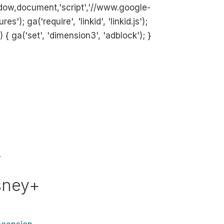
ow,document,'script','//www.google-
'); ga('require', 'linkid', 'linkid.js');
{ ga('set', 'dimension3', 'adblock'); }
y
sney+