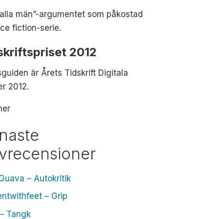
e alla män”-argumentet som påkostad
ce fiction-serie.
skriftspriset 2012
guiden är Årets Tidskrift Digitala
r 2012.
mer
naste
ivrecensioner
Guava – Autokritik
ntwithfeet – Grip
 – Tangk