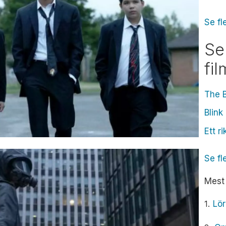
Se fl
Se
fi
The B
Blink
Ett ri
Se fl
Mest 
Lör
1.