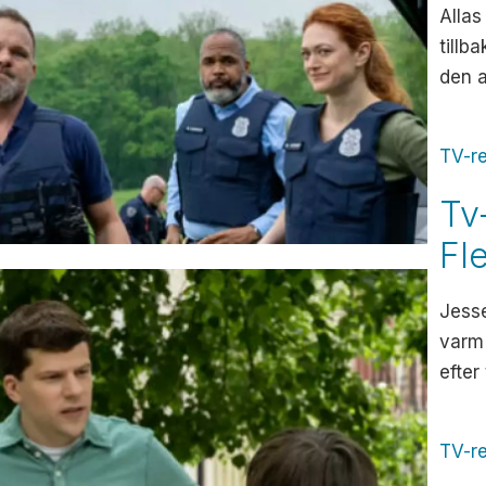
Allas
tillb
den a
TV-r
Tv
Fl
Jesse
varm
efter
TV-r