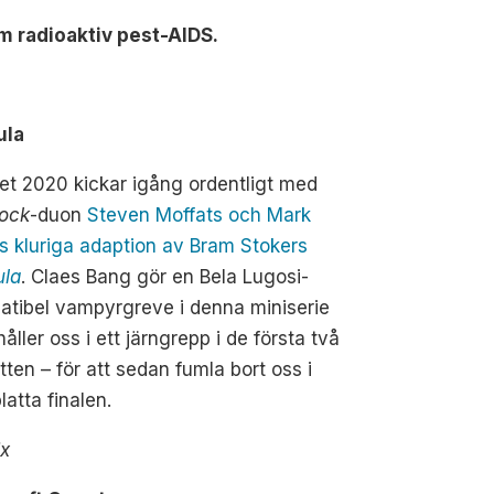
om radioaktiv pest-AIDS.
ula
et 2020 kickar igång ordentligt med
lock
-duon
Steven Moffats och Mark
s kluriga adaption av Bram Stokers
ula
. Claes Bang gör en Bela Lugosi-
atibel vampyrgreve i denna miniserie
åller oss i ett järngrepp i de första två
tten – för att sedan fumla bort oss i
latta finalen.
ix