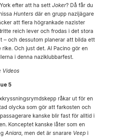
ork efter att ha sett
Joker
? Då får du
 missa
Hunters
där en grupp nazijägare
cker att flera högrankade nazister
dritte reich lever och frodas i det stora
t – och dessutom planerar att bilda ett
e rike. Och just det. Al Pacino gör en
llerna i denna naziklubbarfest.
e Videos
ue 5
yxkryssningsrymdskepp råkar ut för en
ad olycka som gör att farkosten och
passagerare kanske blir fast för alltid i
en. Konceptet kanske låter som en
ig
Aniara
, men det är snarare
Veep
i