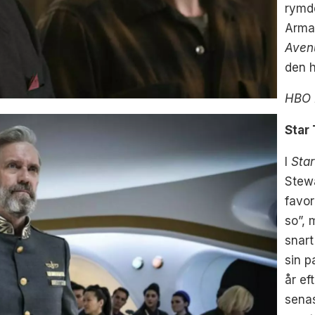
rymde
Arma
Aven
den 
HBO 
Star 
I
Star
Stewa
favor
so”, 
snart
sin p
år ef
sena