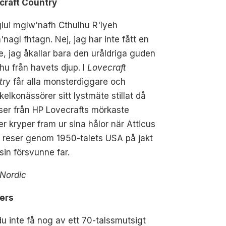
craft Country
lui mglw'nafh Cthulhu R'lyeh
nagl fhtagn. Nej, jag har inte fått en
e, jag åkallar bara den uråldriga guden
hu från havets djup. I
Lovecraft
try
får alla monsterdiggare och
kelkonässörer sitt lystmäte stillat då
ser från HP Lovecrafts mörkaste
r kryper fram ur sina hålor när Atticus
 reser genom 1950-talets USA på jakt
 sin försvunne far.
Nordic
ers
u inte få nog av ett 70-talssmutsigt