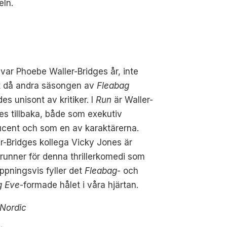
eln.
var Phoebe Waller-Bridges år, inte
t då andra säsongen av
Fleabag
des unisont av kritiker. I
Run
är Waller-
es tillbaka, både som exekutiv
ucent och som en av karaktärerna.
r-Bridges kollega Vicky Jones är
unner för denna thrillerkomedi som
ppningsvis fyller det
Fleabag
- och
ng Eve
-formade hålet i våra hjärtan.
Nordic