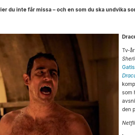
serier du inte får missa – och en som du ska undvika s
Drac
Tv-år
Sher
Gatis
Drac
komp
som h
avsni
den p
Netfl