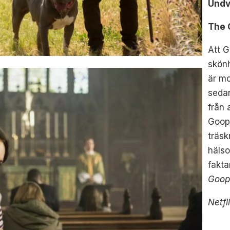
Undv
The 
Att 
skönh
är mo
sedan
från 
Goop
träsk
hälso
fakta
Goop
Netfl