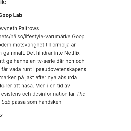
ik:
Goop Lab
Gwyneth Paltrows
ets/hälso/lifestyle-varumärke Goop
dern motsvarighet till ormolja är
 gammalt. Det hindrar inte Netflix
att ge henne en tv-serie där hon och
 får vada runt i pseudovetenskapens
marken på jakt efter nya absurda
kurer att nasa. Men i en tid av
resistens och desinformation lär
The
 Lab
passa som handsken.
ix