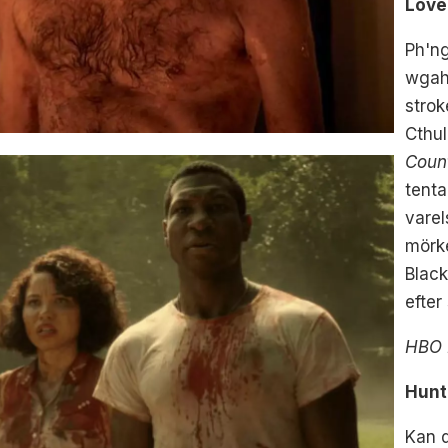
Love
Ph'ng
wgah'
strok
Cthul
Coun
tenta
varel
mörke
Black
efter
HBO 
Hunt
Kan d