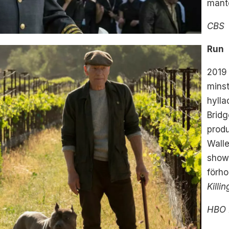
mant
CBS
Run
2019 
mins
hylla
Bridg
prod
Walle
showr
förho
Killi
HBO 