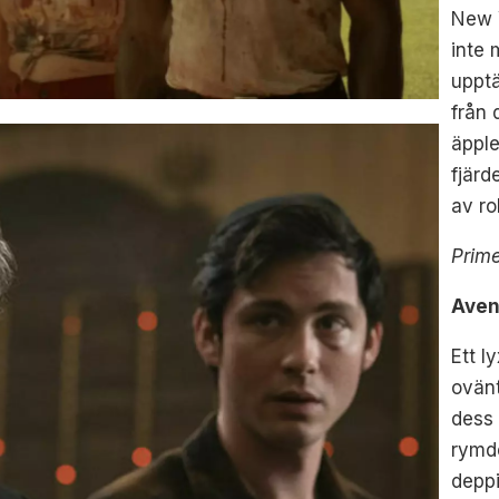
New Y
inte
upptä
från 
äpple
fjärd
av ro
Prim
Aven
Ett l
ovänt
dess 
rymd
depp