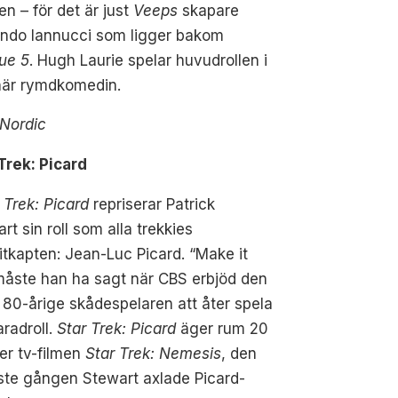
n – för det är just
Veeps
skapare
ndo Iannucci som ligger bakom
ue 5
. Hugh Laurie spelar huvudrollen i
här rymdkomedin.
Nordic
Trek: Picard
 Trek: Picard
repriserar Patrick
rt sin roll som alla trekkies
itkapten: Jean-Luc Picard. “Make it
måste han ha sagt när CBS erbjöd den
 80-årige skådespelaren att åter spela
aradroll.
Star Trek: Picard
äger rum 20
ter tv-filmen
Star Trek: Nemesis
, den
ste gången Stewart axlade Picard-