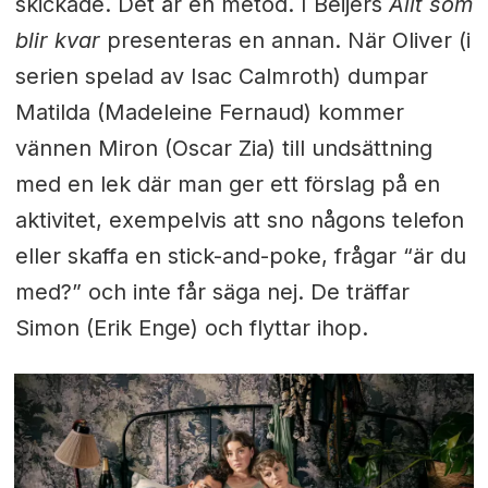
skickade. Det är en metod. I Beijers
Allt som
blir kvar
presenteras en annan. När Oliver (i
serien spelad av Isac Calmroth) dumpar
Matilda (Madeleine Fernaud) kommer
vännen Miron (Oscar Zia) till undsättning
med en lek där man ger ett förslag på en
aktivitet, exempelvis att sno någons telefon
eller skaffa en stick-and-poke, frågar “är du
med?” och inte får säga nej. De träffar
Simon (Erik Enge) och flyttar ihop.