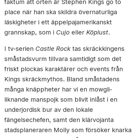
faktum att orten är Stephen Kings go to
place när han ska skildra övernaturliga
läskigheter i ett äppelpajamerikanskt
grannskap, som i
Cujo
eller
Köplust
.
I tv-serien
Castle Rock
tas skräckkingens
småstadsvurm tillvara samtidigt som det
friskt plockas karaktärer och events från
Kings skräckmythos. Bland småstadens
många knäppheter har vi en mowgli-
liknande manspojk som blivit inlåst i en
underjordisk bur av den lokale
fängelsechefen, samt den klärvojanta
stadsplaneraren Molly som försöker knarka