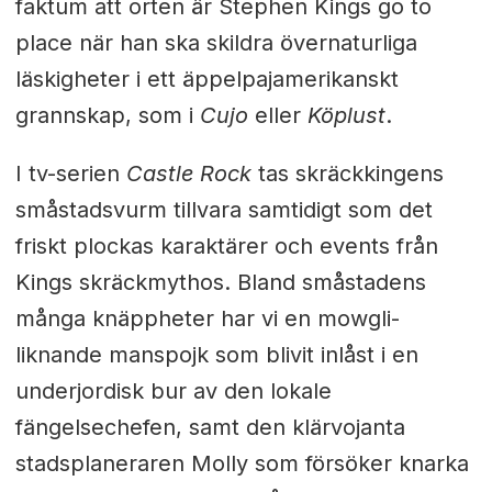
faktum att orten är Stephen Kings go to
place när han ska skildra övernaturliga
läskigheter i ett äppelpajamerikanskt
grannskap, som i
Cujo
eller
Köplust
.
I tv-serien
Castle Rock
tas skräckkingens
småstadsvurm tillvara samtidigt som det
friskt plockas karaktärer och events från
Kings skräckmythos. Bland småstadens
många knäppheter har vi en mowgli-
liknande manspojk som blivit inlåst i en
underjordisk bur av den lokale
fängelsechefen, samt den klärvojanta
stadsplaneraren Molly som försöker knarka