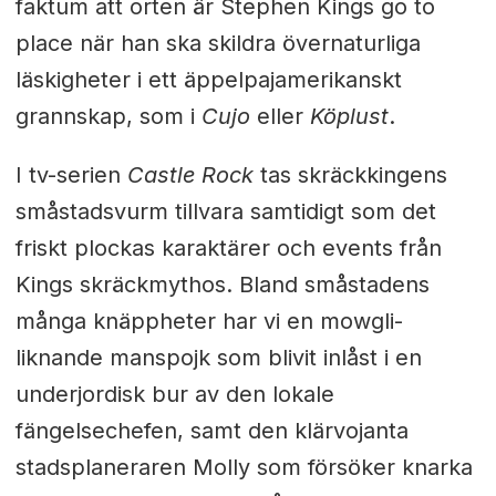
faktum att orten är Stephen Kings go to
place när han ska skildra övernaturliga
läskigheter i ett äppelpajamerikanskt
grannskap, som i
Cujo
eller
Köplust
.
I tv-serien
Castle Rock
tas skräckkingens
småstadsvurm tillvara samtidigt som det
friskt plockas karaktärer och events från
Kings skräckmythos. Bland småstadens
många knäppheter har vi en mowgli-
liknande manspojk som blivit inlåst i en
underjordisk bur av den lokale
fängelsechefen, samt den klärvojanta
stadsplaneraren Molly som försöker knarka