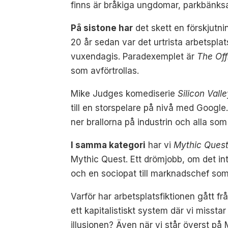
finns är bråkiga ungdomar, parkbänks
På sistone har
det skett en förskjutnin
20 år sedan var det urtrista arbetspla
vuxendagis. Paradexemplet är
The Off
som avförtrollas.
Mike Judges komediserie
Silicon Vall
till en storspelare på nivå med Googl
ner brallorna på industrin och alla so
I samma kategori
har vi
Mythic Ques
Mythic Quest. Ett drömjobb, om det int
och en sociopat till marknadschef som g
Varför har arbetsplatsfiktionen gått frå
ett kapitalistiskt system där vi misstar
illusionen? Även när vi står överst p