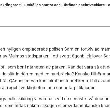
krängare till utskällda snutar och utbrända spelutvecklare – 
den nyligen omplacerade polisen Sara en förtvivlad mam
en av Malmös stadsparker. I ett svagt ögonblick lovar Sara
il som bor i närheten av parken. Kan det vara så att de 
 de slår in dörren med en murbräcka? Kanske tillhör man
t får QAnons mesta konspirationsteoretiker att bli avu
 är regel i verkligheten men undantag i fiktionen.
gs polisskildring vi vant oss vid de senaste två decenn
nor som hittas nakna i skogen eller sydamerikanska kna