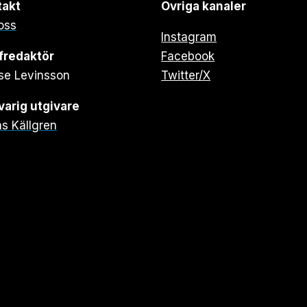
takt
Övriga kanaler
oss
Instagram
fredaktör
Facebook
se Levinsson
Twitter/X
arig utgivare
s Källgren