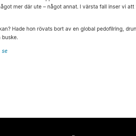
något mer där ute – något annat. I värsta fall inser vi att
kan? Hade hon rövats bort av en global pedofilring, dr
n buske.
e se