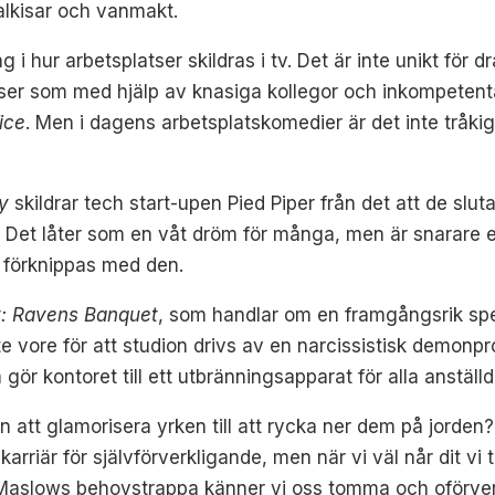
alkisar och vanmakt.
g i hur arbetsplatser skildras i tv. Det är inte unikt för
tser som med hjälp av knasiga kollegor och inkompetenta 
ice
. Men i dagens arbetsplatskomedier är det inte tråkig
ey
skildrar tech start-upen Pied Piper från det att de sluta
e. Det låter som en våt dröm för många, men är snarare
m förknippas med den.
t: Ravens Banquet
, som handlar om en framgångsrik spel
e vore för att studion drivs av en narcissistisk demonp
ör kontoret till ett utbränningsapparat för alla anställd
n att glamorisera yrken till att rycka ner dem på jorden? 
 karriär för självförverkligande, men när vi väl når dit v
å Maslows behovstrappa känner vi oss tomma och oförver