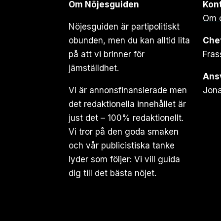
Om Nöjesguiden
Kon
Om 
Nöjesguiden är partipolitiskt
obunden, men du kan alltid lita
Che
på att vi brinner för
Fras
jämställdhet.
Ansv
Vi är annonsfinansierade men
Jona
det redaktionella innehållet är
just det – 100% redaktionellt.
Vi tror på den goda smaken
och vår publicistiska tanke
lyder som följer: Vi vill guida
dig till det bästa nöjet.