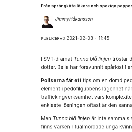
Från sprängkåta läkare och spexiga pappers
Jimmy
Håkansson
2021-02-08 - 11:45
PUBLICERAD
I SVT-dramat
Tunna blå linjen
tröstar 
dotter. Belle har försvunnit spårlöst i 
Poliserna får ett
tips om en dömd pedof
element i pedofilgubbens lägenhet när
traffickingverksamhet vars komplexite
enklaste lösningen oftast är den sanna
Men
Tunna blå linjen
är inte samma sla
finns varken ritualmördade unga kvin