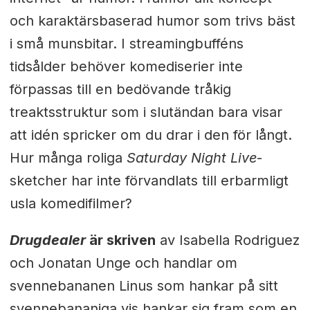
och karaktärsbaserad humor som trivs bäst
i små munsbitar. I streamingbufféns
tidsålder behöver komediserier inte
förpassas till en bedövande tråkig
treaktsstruktur som i slutändan bara visar
att idén spricker om du drar i den för långt.
Hur många roliga
Saturday Night Live
-
sketcher har inte förvandlats till erbarmligt
usla komedifilmer?
Drugdealer
är skriven
av Isabella Rodriguez
och Jonatan Unge och handlar om
svennebananen Linus som hankar på sitt
svennebananiga vis hankar sig fram som en