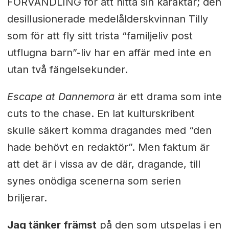
FÖRVANDLING för att hitta sin karaktär; den
desillusionerade medelålderskvinnan Tilly
som för att fly sitt trista “familjeliv post
utflugna barn”-liv har en affär med inte en
utan två fängelsekunder.
Escape at Dannemora
är ett drama som inte
cuts to the chase. En lat kulturskribent
skulle säkert komma dragandes med “den
hade behövt en redaktör”. Men faktum är
att det är i vissa av de där, dragande, till
synes onödiga scenerna som serien
briljerar.
Jag tänker främst
på den som utspelas i en