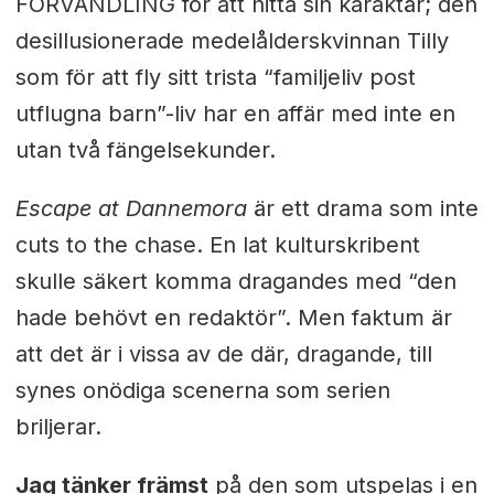
FÖRVANDLING för att hitta sin karaktär; den
desillusionerade medelålderskvinnan Tilly
som för att fly sitt trista “familjeliv post
utflugna barn”-liv har en affär med inte en
utan två fängelsekunder.
Escape at Dannemora
är ett drama som inte
cuts to the chase. En lat kulturskribent
skulle säkert komma dragandes med “den
hade behövt en redaktör”. Men faktum är
att det är i vissa av de där, dragande, till
synes onödiga scenerna som serien
briljerar.
Jag tänker främst
på den som utspelas i en