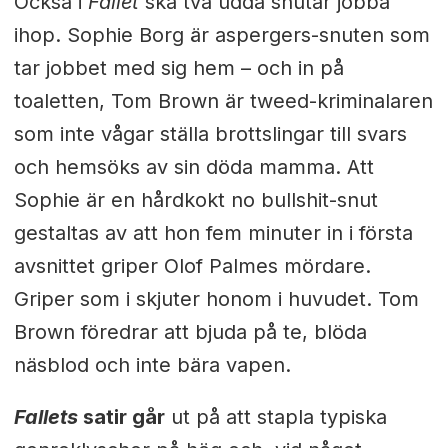
Också i
Fallet
ska två udda snutar jobba
ihop. Sophie Borg är aspergers-snuten som
tar jobbet med sig hem – och in på
toaletten, Tom Brown är tweed-kriminalaren
som inte vågar ställa brottslingar till svars
och hemsöks av sin döda mamma. Att
Sophie är en hårdkokt no bullshit-snut
gestaltas av att hon fem minuter in i första
avsnittet griper Olof Palmes mördare.
Griper som i skjuter honom i huvudet. Tom
Brown föredrar att bjuda på te, blöda
näsblod och inte bära vapen.
Fallets
satir går
ut på att stapla typiska