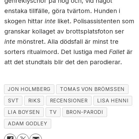
genreklyschor på hög och, vid något
enstaka tillfälle, göra tvärtom. Hunden i
skogen hittar
inte
liket. Polisassistenten som
granskar kollaget av brottsplatsfoton ser
inte
mönstret. Alla dödsfall är minst tre
sorters ritualmord. Det lustiga med
Fallet
är
att det stundtals blir det den parodierar.
JON HOLMBERG
TOMAS VON BRÖMSSEN
SVT
RIKS
RECENSIONER
LISA HENNI
LIA BOYSEN
TV
BRON-PARODI
ADAM GODLEY