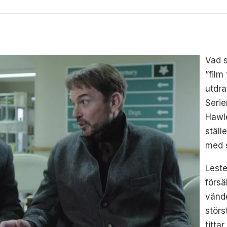
Vad s
”film 
utdra
Seri
Hawle
ställ
med s
Leste
försä
vände
störs
titta