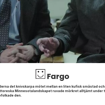
Fargo
erna det knivskarpa mötet mellan en liten kufisk småstad och 
ttoreska Minnesotalandskapet ruvade mörkret alltjämt under t
folkade den.