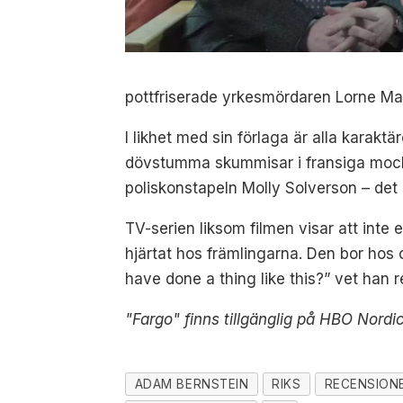
pottfriserade yrkesmördaren Lorne Ma
I likhet med sin förlaga är alla karaktä
dövstumma skummisar i fransiga mock
poliskonstapeln Molly Solverson – det 
TV-serien liksom filmen visar att inte
hjärtat hos främlingarna. Den bor hos 
have done a thing like this?” vet han r
"Fargo" finns tillgänglig på HBO Nordic
ADAM BERNSTEIN
RIKS
RECENSION