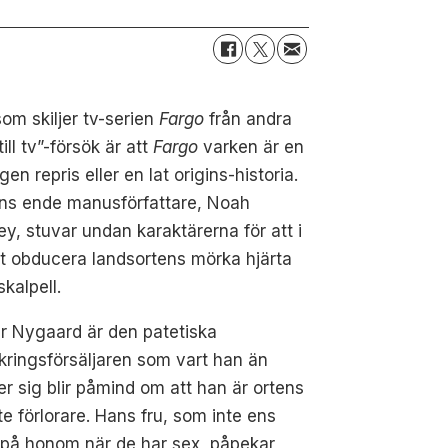
om skiljer tv-serien
Fargo
från andra
till tv”-försök är att
Fargo
varken är en
gen repris eller en lat origins-historia.
ens ende manusförfattare, Noah
y, stuvar undan karaktärerna för att i
et obducera landsortens mörka hjärta
kalpell.
r Nygaard är den patetiska
kringsförsäljaren som vart han än
r sig blir påmind om att han är ortens
te förlorare. Hans fru, som inte ens
r på honom när de har sex, påpekar