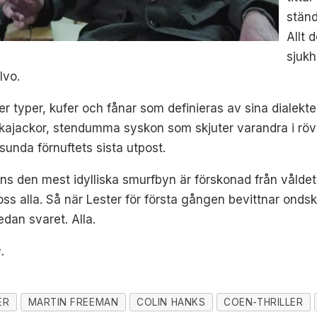
ständ
Allt 
sjukh
lvo.
rer typer, kufer och fånar som definieras av sina dialekter
ajackor, stendumma syskon som skjuter varandra i röv
sunda förnuftets sista utpost.
 ens den mest idylliska smurfbyn är förskonad från vålde
oss alla. Så när Lester för första gången bevittnar onds
edan svaret. Alla.
.
ER
MARTIN FREEMAN
COLIN HANKS
COEN-THRILLER