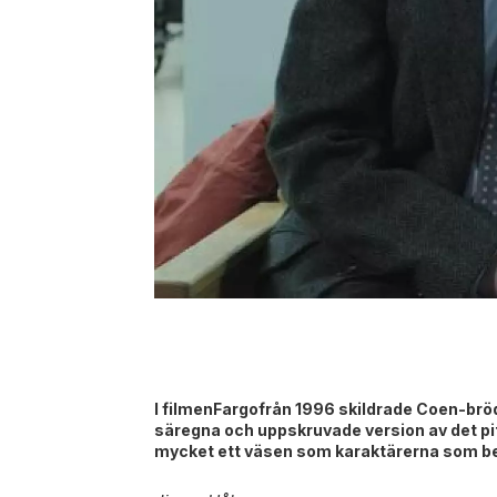
I filmenFargofrån 1996 skildrade Coen-bröd
säregna och uppskruvade version av det pi
mycket ett väsen som karaktärerna som be