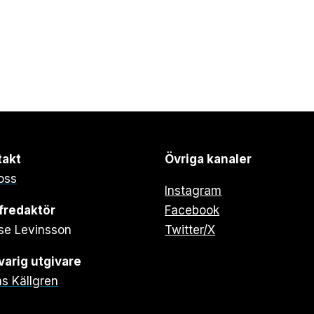
takt
Övriga kanaler
oss
Instagram
fredaktör
Facebook
se Levinsson
Twitter/X
arig utgivare
s Källgren