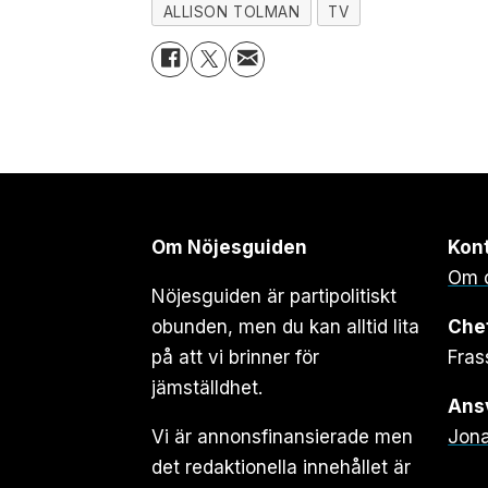
ALLISON TOLMAN
TV
Om Nöjesguiden
Kon
Om 
Nöjesguiden är partipolitiskt
obunden, men du kan alltid lita
Che
på att vi brinner för
Fras
jämställdhet.
Ansv
Vi är annonsfinansierade men
Jona
det redaktionella innehållet är