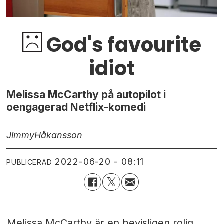
God's favourite
idiot
Melissa McCarthy på autopilot i
oengagerad Netflix-komedi
Jimmy
Håkansson
2022-06-20 - 08:11
PUBLICERAD
Melissa McCarthy är en bevisligen rolig