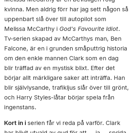
kvinna. Men aldrig förr har jag sett någon så
uppenbart slå över till autopilot som
Melissa McCarthy i
God's Favourite Idiot
.
Tv-serien skapad av McCarthys man, Ben
Falcone, är en i grunden småputtrig historia
om den enkle mannen Clark som en dag
blir träffad av en mystisk blixt. Efter det
börjar allt märkligare saker att inträffa. Han
blir självlysande, trafikljus slår över till grönt,
och Harry Styles-låtar börjar spela från
ingenstans.
Kort in i
serien får vi reda på varför. Clark
har blivit utvald av gud för att ... ja ... sprida