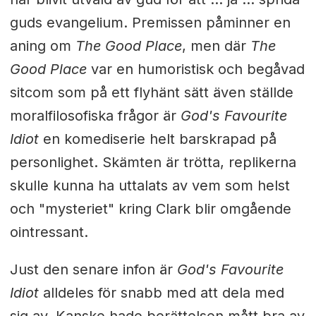
guds evangelium. Premissen påminner en
aning om
The Good Place
, men där
The
Good Place
var en humoristisk och begåvad
sitcom som på ett flyhänt sätt även ställde
moralfilosofiska frågor är
God's Favourite
Idiot
en komediserie helt barskrapad på
personlighet. Skämten är trötta, replikerna
skulle kunna ha uttalats av vem som helst
och "mysteriet" kring Clark blir omgående
ointressant.
Just den senare infon är
God's Favourite
Idiot
alldeles för snabb med att dela med
sig av. Kanske hade berättelsen mått bra av